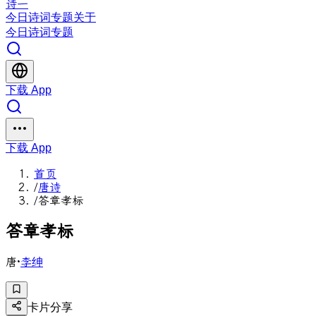
诗一
今日
诗词
专题
关于
今日
诗词
专题
下载 App
下载 App
首页
/
唐诗
/
答章孝标
答
章
孝
标
唐
·
李绅
卡片分享