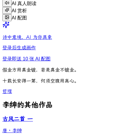
AI 真人朗读
AI 赏析
AI 配图
诗中意境，AI 为你具象
登录后生成画作
登录即送 10 张 AI 配图
假
金
方
用
真
金
镀
，
若
是
真
金
不
镀
金
。
十
载
长
安
得
一
第
，
何
须
空
腹
用
高
心
。
哲理
李绅的其他作品
古风二首 一
唐
·
李绅