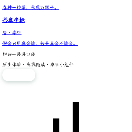
春种一粒粟，秋成万颗子。
荅章孝标
唐
·
李绅
假金只用真金镀，若是真金不镀金。
把诗一装进口袋
原生体验 · 离线随读 · 桌面小组件
免费下载