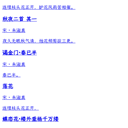
连理枝头花正开，妒花风雨苦相催。
秋夜二首 其一
宋
·
朱淑真
夜久无眠秋气清，烛花频剪欲三更。
谒金门·春已半
宋
·
朱淑真
春已半。
落花
宋
·
朱淑真
连理枝头花正开，
蝶恋花·楼外垂杨千万缕