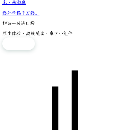
宋
·
朱淑真
楼外垂杨千万缕。
把诗一装进口袋
原生体验 · 离线随读 · 桌面小组件
免费下载