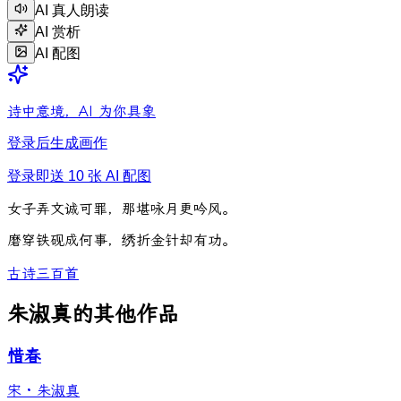
AI 真人朗读
AI 赏析
AI 配图
诗中意境，AI 为你具象
登录后生成画作
登录即送 10 张 AI 配图
女
子
弄
文
诚
可
罪
，
那
堪
咏
月
更
吟
风
。
磨
穿
铁
砚
成
何
事
，
绣
折
金
针
却
有
功
。
古诗三百首
朱淑真的其他作品
惜春
宋
·
朱淑真