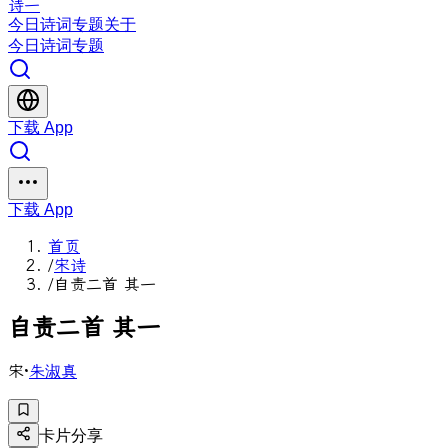
诗一
今日
诗词
专题
关于
今日
诗词
专题
下载 App
下载 App
首页
/
宋诗
/
自责二首 其一
自
责
二
首
其
一
宋
·
朱淑真
卡片分享