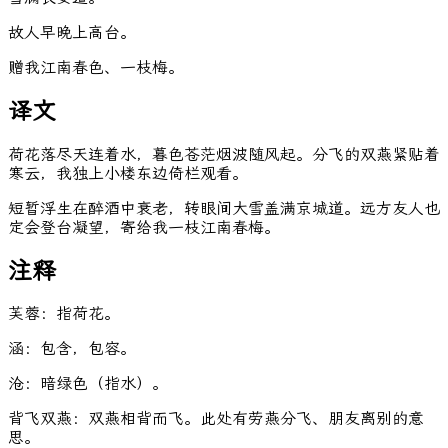
故
人
早
晚
上
高
台
。
赠
我
江
南
春
色
、
一
枝
梅
。
译文
荷花落尽天连着水，暮色苍茫烟波随风起。分飞的双燕紧贴着
寒云，我独上小楼东边倚栏观看。
短暂浮生在醉酒中衰老，转眼间大雪盖满京城道。远方友人也
定会登台凝望，寄给我一枝江南春梅。
注释
芙蓉：指荷花。
涵：包含，包容。
沧：暗绿色（指水）。
背飞双燕：双燕相背而飞。此处有劳燕分飞、朋友离别的意
思。