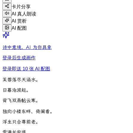
卡片分享
AI 真人朗读
AI 赏析
AI 配图
诗中意境，AI 为你具象
登录后生成画作
登录即送 10 张 AI 配图
芙
蓉
落
尽
天
涵
水
。
日
暮
沧
波
起
。
背
飞
双
燕
帖
云
寒
。
独
向
小
楼
东
畔
、
倚
阑
看
。
浮
生
只
合
尊
前
老
。
雪
满
长
安
道
。