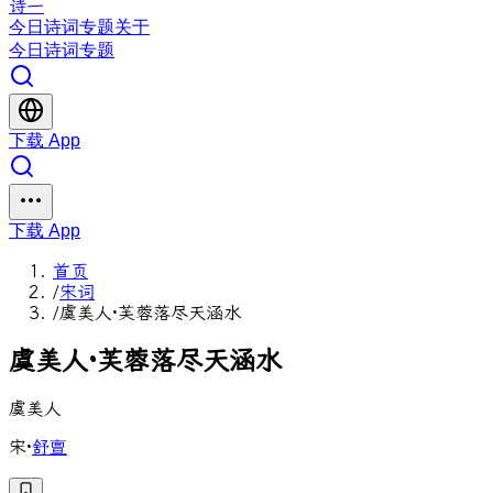
诗一
今日
诗词
专题
关于
今日
诗词
专题
下载 App
下载 App
首页
/
宋词
/
虞美人·芙蓉落尽天涵水
虞
美
人
·
芙
蓉
落
尽
天
涵
水
虞美人
宋
·
舒亶