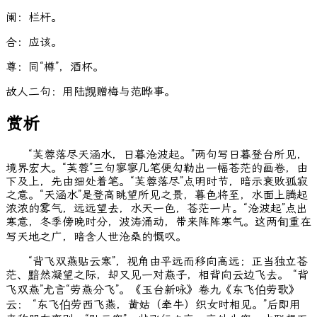
阑：栏杆。
合：应该。
尊：同“樽”，酒杯。
故人二句：用陆觊赠梅与范晔事。
赏析
“芙蓉落尽天涵水，日暮沧波起。”两句写日暮登台所见，
境界宏大。“芙蓉”三句寥寥几笔便勾勒出一幅苍茫的画卷，由
下及上，先由细处着笔。“芙蓉落尽”点明时节，暗示衰败孤寂
之意。“天涵水”是登高眺望所见之景，暮色将至，水面上腾起
浓浓的雾气，远远望去，水天一色，苍茫一片。“沧波起”点出
寒意，冬季傍晚时分，波涛涌动，带来阵阵寒气。这两旬重在
写天地之广，暗含人世沧桑的慨叹。
“背飞双燕贴云寒”，视角由平远而移向高远；正当独立苍
茫、黯然凝望之际，却又见一对燕子，相背向云边飞去。 “背
飞双燕”尤言“劳燕分飞”。《玉台新咏》卷九《东飞伯劳歌》
云： “东飞伯劳西飞燕，黄姑（牵牛）织女时相见。”后即用