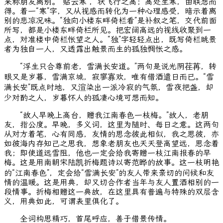
来称朋友离别。“贴云寒”，状飞行之高；高处生寒，由联想而
得。着一“寒”字，又从视感而转化为一种心理感受，暗示着离
别的悲凉况味。“独向小楼东畔倚栏看”是补叙之笔，交代前面
所写，都是小楼东畔倚栏所见。把宏阔高远的视线收聚到一
点，对准楼中倚栏怅望之人。“独”字轻轻点出，既写倚栏眺景
者为独自一人，又透露出触景而生的孤独惆怅之感。
“浮生只合尊前老，雪满长安道。”两句是说光阴荏苒，转
眼又是岁暮，雪满京城，寂寥寡欢，唯有借酒遣日而已。“雪
满长安”既点时地，又渲染出一派冷寂的气氛，雪夜把盏，却
少对酌之人，岁暮怀人的孤凄心境可想而知。
“故人早晚上高台，赠我江南春色一枝梅。”故人，老朋
友，指公度。早晚，多义词，这里为随时、每日之意。这两句
从对方着笔，心有同感，友情的思念彼此相似，我之思彼，亦
如彼海内存知己之思我，想象老朋友也天天登高望远，思念着
我；即使道远雪阻，他也一定会给我寄赠一枝江南报春的早
梅。这是用南朝宋陆凯折梅题诗以寄范晔的故事。这一枝明艳
的“江南春色”，定会给“雪满长安”的友人带来亲切的问候和友
情的温暖。这是用典，却又切合作者当年与友人置酒相别的一
段情事。折梅相赠这一典故，在这里具有普遍与特殊的双层含
义，用典如此，可谓表里俱化了。
全词构思精巧，首尾呼应，善于借景传情。