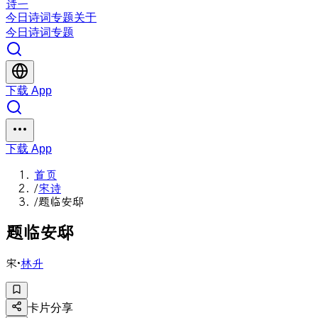
诗一
今日
诗词
专题
关于
今日
诗词
专题
下载 App
下载 App
首页
/
宋诗
/
题临安邸
题
临
安
邸
宋
·
林升
卡片分享