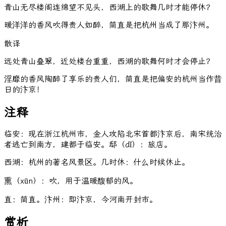
青山无尽楼阁连绵望不见头，西湖上的歌舞几时才能停休？
暖洋洋的香风吹得贵人如醉，简直是把杭州当成了那汴州。
散译
远处青山叠翠，近处楼台重重，西湖的歌舞何时才会停止？
淫靡的香风陶醉了享乐的贵人们，简直是把偏安的杭州当作昔
日的汴京！
注释
临安：现在浙江杭州市，金人攻陷北宋首都汴京后，南宋统治
者逃亡到南方，建都于临安。邸（dǐ）：旅店。
西湖：杭州的著名风景区。几时休：什么时候休止。
熏（xūn）：吹，用于温暖馥郁的风。
直：简直。汴州：即汴京，今河南开封市。
赏析