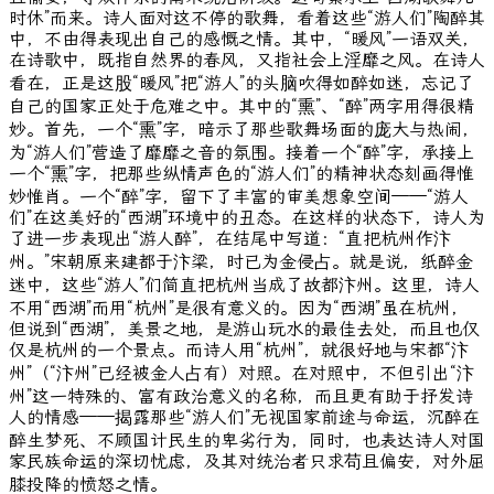
时休”而来。诗人面对这不停的歌舞，看着这些“游人们”陶醉其
中，不由得表现出自己的感慨之情。其中，“暖风”一语双关，
在诗歌中，既指自然界的春风，又指社会上淫靡之风。在诗人
看在，正是这股“暖风”把“游人”的头脑吹得如醉如迷，忘记了
自己的国家正处于危难之中。其中的“熏”、“醉”两字用得很精
妙。首先，一个“熏”字，暗示了那些歌舞场面的庞大与热闹，
为“游人们”营造了靡靡之音的氛围。接着一个“醉”字，承接上
一个“熏”字，把那些纵情声色的“游人们”的精神状态刻画得惟
妙惟肖。一个“醉”字，留下了丰富的审美想象空间——“游人
们”在这美好的“西湖”环境中的丑态。在这样的状态下，诗人为
了进一步表现出“游人醉”，在结尾中写道：“直把杭州作汴
州。”宋朝原来建都于汴梁，时已为金侵占。就是说，纸醉金
迷中，这些“游人”们简直把杭州当成了故都汴州。这里，诗人
不用“西湖”而用“杭州”是很有意义的。因为“西湖”虽在杭州，
但说到“西湖”，美景之地，是游山玩水的最佳去处，而且也仅
仅是杭州的一个景点。而诗人用“杭州”，就很好地与宋都“汴
州”（“汴州”已经被金人占有）对照。在对照中，不但引出“汴
州”这一特殊的、富有政治意义的名称，而且更有助于抒发诗
人的情感——揭露那些“游人们”无视国家前途与命运，沉醉在
醉生梦死、不顾国计民生的卑劣行为，同时，也表达诗人对国
家民族命运的深切忧虑，及其对统治者只求苟且偏安，对外屈
膝投降的愤怒之情。