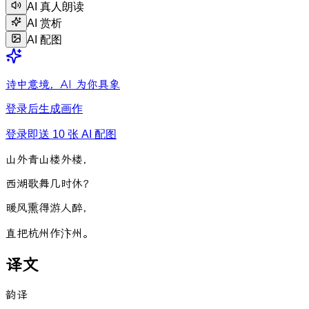
AI 真人朗读
AI 赏析
AI 配图
诗中意境，AI 为你具象
登录后生成画作
登录即送 10 张 AI 配图
山
外
青
山
楼
外
楼
，
西
湖
歌
舞
几
时
休
？
暖
风
熏
得
游
人
醉
，
直
把
杭
州
作
汴
州
。
译文
韵译