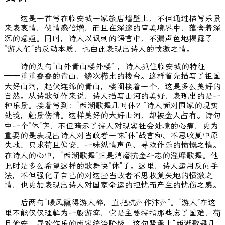
这是一首写在临安城一家旅店墙壁上，不但通过描写乐景
来表哀情，使情感倍增，而且在深邃的审美境界中，蕴含着深
沉的意蕴。同时，诗人以讽刺的语言中，不漏声色地揭露了
“游人们”的反动本质，也由此表现出诗人的愤激之情。
诗的头句“山外青山楼外楼” ，诗人抓住临安城的特征
——重重叠叠的青山，鳞次栉比的楼台。这样首先描写了祖国
大好山河，起伏连绵的青山，楼阁接着一个，这是多么美好的
自然。从诗歌创作来说，诗人描写山河的美好，表现出的是一
种乐景。接着写到：“西湖歌舞几时休？”诗人面对国家的现实
处境，触景伤情。这样美好的大好山河，却被金人占有。诗句
中一个“休”字，不但暗示了诗人对现实社会处境的心痛，更为
重要的是表现出诗人对当政者一味“休”战言和、不思收复中原
失地、只求苟且偏安、一味纵情声色、寻欢作乐的愤慨之情。
在诗人的心中，“西湖歌舞”正是消磨抗金斗志的淫靡歌舞。他
此时是多么希望这样的歌舞快“休”了。这里，诗人运用反问手
法，不但强化了自己的对这些当政者不思收复失地的愤激之
情，也更加表现出诗人对国家命运的担忧而产生的忧伤之感。
后两句“暖风熏得游人醉，直把杭州作汴州”。“游人”在这
里不能仅仅理解为一般游客，它是主要特指那些忘了国难，苟
且偷安，寻欢作乐的南宋统治阶级。这句紧承上“西湖歌舞几