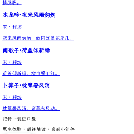
情脉脉。
水龙吟·夜来风雨匆匆
宋
·
程垓
夜来风雨匆匆，故园定是花无几。
南歌子·荷盖倾新绿
宋
·
程垓
荷盖倾新绿，榴巾蹙旧红。
卜算子·枕簟暑风消
宋
·
程垓
枕簟暑风消，帘幕秋风动。
把诗一装进口袋
原生体验 · 离线随读 · 桌面小组件