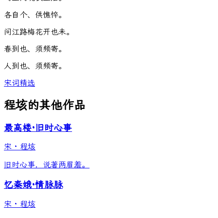
各
自
个
、
供
憔
悴
。
问
江
路
梅
花
开
也
未
。
春
到
也
、
须
频
寄
。
人
到
也
、
须
频
寄
。
宋词精选
程垓的其他作品
最高楼·旧时心事
宋
·
程垓
旧时心事，说著两眉羞。
忆秦娥·情脉脉
宋
·
程垓