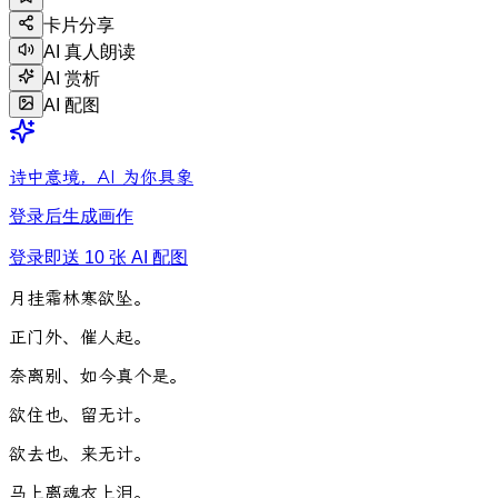
卡片分享
AI 真人朗读
AI 赏析
AI 配图
诗中意境，AI 为你具象
登录后生成画作
登录即送 10 张 AI 配图
月
挂
霜
林
寒
欲
坠
。
正
门
外
、
催
人
起
。
奈
离
别
、
如
今
真
个
是
。
欲
住
也
、
留
无
计
。
欲
去
也
、
来
无
计
。
马
上
离
魂
衣
上
泪
。