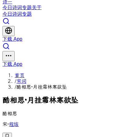
诗一
今日
诗词
专题
关于
今日
诗词
专题
下载 App
下载 App
首页
/
宋词
/
酷相思·月挂霜林寒欲坠
酷
相
思
·
月
挂
霜
林
寒
欲
坠
酷相思
宋
·
程垓