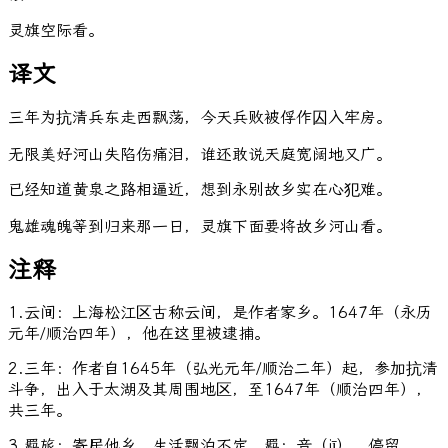
灵
旗
空
际
看
。
译文
三年为抗清兵东走西飘荡，今天兵败被俘作囚入牢房。
无限美好河山失陷伤痛泪，谁还敢说天庭宽阔地又广。
已经知道黄泉之路相逼近，想到永别故乡实在心犯难。
鬼雄魂魄等到归来那一日，灵旗下面要将故乡河山看。
注释
1.云间：上海松江区古称云间，是作者家乡。1647年（永历
元年/顺治四年），他在这里被逮捕。
2.三年：作者自1645年（弘光元年/顺治二年）起，参加抗清
斗争，出入于太湖及其周围地区，至1647年（顺治四年），
共三年。
3.羁旅：寄居他乡，生活飘泊不定。羁：音（jī），停留。