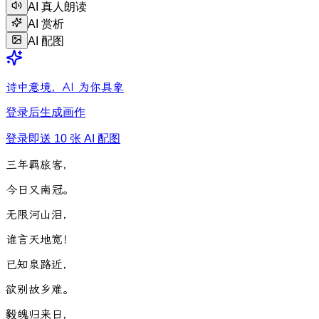
AI 真人朗读
AI 赏析
AI 配图
诗中意境，AI 为你具象
登录后生成画作
登录即送 10 张 AI 配图
三
年
羁
旅
客
，
今
日
又
南
冠
。
无
限
河
山
泪
，
谁
言
天
地
宽
！
已
知
泉
路
近
，
欲
别
故
乡
难
。
毅
魄
归
来
日
，