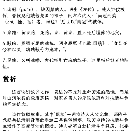
4.南冠（guān），被囚禁的人。语出《左传》。楚人钟仪被
俘，晋侯见他戴着楚国的帽子，问左右的人：“南冠而絷
（zhi，拴、捆）者，谁也？”后世以“南冠”代被俘。
5.泉路：黄泉路，死路。泉，黄泉，置人死后埋葬的地穴。
6.毅魄，坚强不屈的魂魄，语出屈原《九歌.国殇》：“身即死
兮神以灵，魂魄毅兮为鬼雄。”。
7.灵旗，又叫魂幡，古代招引亡魂的旗子。这里指后继者的队
伍。
赏析
这首诀别故乡之作，表达的不是对生命苦短的感慨，而是
对山河沦丧的极度悲愤，对家乡亲人的无限依恋和对抗清斗争
的坚定信念。
诗作首联叙事。其中“羁旅”一词将诗人从父允彝、师陈子
龙起兵抗清到身落敌手这三年辗转飘零、艰苦卓绝的抗清斗争
生活作了高度简洁的概括。诗人起笔自叙抗清斗争经历，似乎