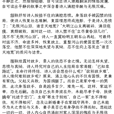
平静出之，然细细咀嚼，自可读出诗人激越翻滚的情感波澜，
自可读出平静的叙事之中深含着诗人满腔辛酸与无限沉痛。
颔联抒写诗人按捺不住的满腔悲愤。身落敌手被囚禁的结
局，使诗人恢复壮志难酬，复国理想终成泡影，于是诗人悲愤
了：“无限河山泪，谁言天地宽？”大明江山支离破碎，满目疮
痍，衰颓破败，面对这一切，诗人禁不住“立尽黄昏泪几行”，
流不尽“无限河山泪”。诗人一直冀盼明王朝东山再起，可最终
时运不济，命途多舛，恢复故土、重整河山的爱国宏愿一次次
落空，他禁不住深深地失望与哀恸，忍不住向上苍发出“谁言
天地宽”的质问与诘责。
颈联坦露对故乡、亲人的依恋不舍之情。无论怎样失望、
悲愤与哀恸，诗人终究对自己的人生结局非常清醒：“已知泉
路近”。生命行将终结，诗人该会想些什么呢？“欲别故乡难”，
诗人缘何难别故乡呢？原来，涌上他心头的不仅有国恨，更兼
有家仇。父起义兵败，为国捐躯了。而自己是家中唯一的男
孩，此次身落敌手，自是凶多吉少，难免一死，这样，家运不
幸，恐无后嗣。念及自己长年奔波在外，未能尽孝于母，致使
嫡母“托迹于空门”，生母“寄生于别姓”，自己一家“生不得相
依，死不得相问”，念及让新婚妻子在家孤守两年，自己未能
尽为夫之责任与义务，妻子是否已有身孕尚不得而知。想起这
一切的一切，诗人内心自然涌起对家人深深的愧疚与无限依