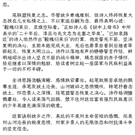
恋。
尾联盟恢复之志。尽管故乡牵魂难别，但诗人终将恢复大
志放在儿女私情之上，不以家运后嗣为念，最终表明心迹：
“毅魄归来日，灵旗空际看。”正如诗人在《狱中上母书》中所
表示的“二十年后，淳且与先文忠为北塞之举矣”。“已知泉路
近”的诗人坦然作出“毅魄归来日”的打算，抱定誓死不屈、坚决
复明的决心，生前未能完成大业，死后也要亲自看到后继者率
部起义，恢复大明江山。诗作以落地有声的铮铮誓言作结，鲜
明地昭示出诗人坚贞不屈的战斗精神、精忠报国的赤子情怀，
给后继者以深情的勉励，给读者树立起一座国家与民族利益高
于一切的不朽丰碑。
全诗思路流畅清晰，感情跌宕豪壮。起笔叙艰苦卓绝的飘
零生涯，承笔发故土沦丧、山河破碎之悲愤慨叹，转笔抒眷念
故土、怀恋亲人之深情，结笔盟誓志恢复之决心。诗作格调慷
慨豪壮，令人读来荡气回肠，禁不住对这位富有强烈民族意识
的少年英雄充满深深的敬意。
这首诀别故乡之作，表达的不是对生命苦短的感慨，而是
对山河沦丧的极度悲愤，对家乡亲人的无限依恋和对抗清斗争
的坚定信念。