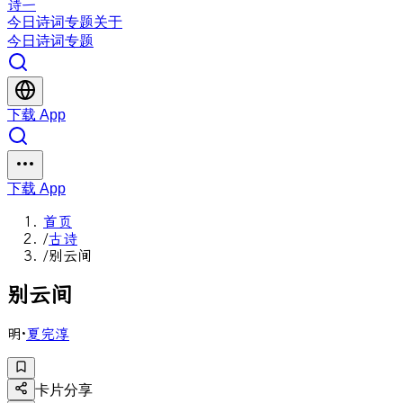
诗一
今日
诗词
专题
关于
今日
诗词
专题
下载 App
下载 App
首页
/
古诗
/
别云间
别
云
间
明
·
夏完淳
卡片分享