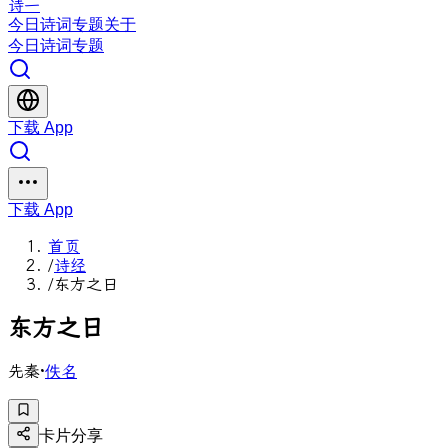
诗一
今日
诗词
专题
关于
今日
诗词
专题
下载 App
下载 App
首页
/
诗经
/
东方之日
东
方
之
日
先秦
·
佚名
卡片分享