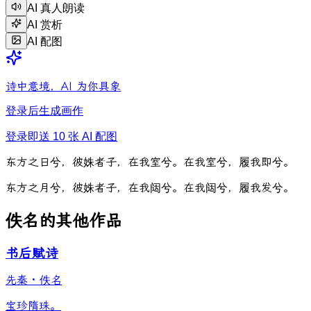
AI 真人朗读
AI 赏析
AI 配图
诗中意境，AI 为你具象
登录后生成画作
登录即送 10 张 AI 配图
东
方
之
日
兮
，
彼
姝
者
子
，
在
我
室
兮
。
在
我
室
兮
，
履
我
即
兮
。
东
方
之
月
兮
，
彼
姝
者
子
，
在
我
闼
兮
。
在
我
闼
兮
，
履
我
发
兮
。
佚名的其他作品
书后赋诗
先秦
·
佚名
宝珍隋珠。