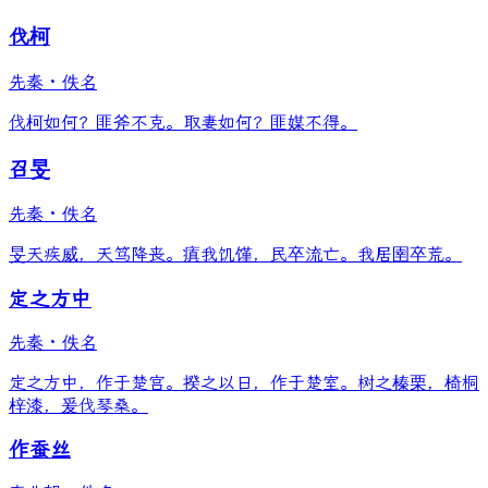
伐柯
先秦
·
佚名
伐柯如何？匪斧不克。取妻如何？匪媒不得。
召旻
先秦
·
佚名
旻天疾威，天笃降丧。瘨我饥馑，民卒流亡。我居圉卒荒。
定之方中
先秦
·
佚名
定之方中，作于楚宫。揆之以日，作于楚室。树之榛栗，椅桐
梓漆，爰伐琴桑。
作蚕丝