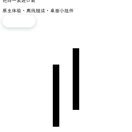
把诗一装进口袋
原生体验 · 离线随读 · 桌面小组件
免费下载