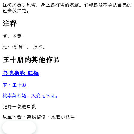
红梅经历了风雪，身上还有雪的痕迹。它却还是不承认自己的
色彩很红艳。
注释
莫：不要。
元：通“原” ， 原本。
王十朋的其他作品
书院杂咏 红梅
宋
·
王十朋
桃李莫相妬，天姿元不同。
把诗一装进口袋
原生体验 · 离线随读 · 桌面小组件
免费下载