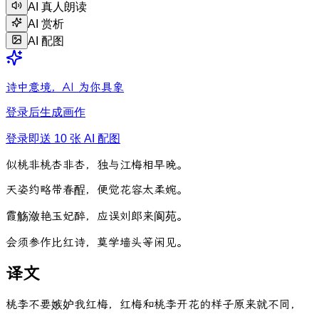
AI 真人朗读
AI 赏析
AI 配图
诗中意境，AI 为你具象
登录后生成画作
登录即送 10 张 AI 配图
似
桃
非
桃
杏
非
杏
，
独
与
江
梅
相
早
晚
。
天
姿
约
略
带
春
酲
，
便
觉
花
容
太
柔
婉
。
霞
觞
潋
艳
玉
妃
醉
，
应
误
刘
郎
来
阆
苑
。
会
须
参
作
比
红
诗
，
莫
学
墙
头
等
闲
见
。
译文
桃李不要嫉妒我红梅，红梅和桃李开花的样子原来就不同，