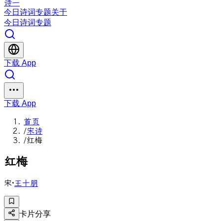
诗一
今日
诗词
专题
关于
今日
诗词
专题
下载 App
下载 App
首页
/
宋诗
/
红梅
红
梅
宋
·
王十朋
卡片分享