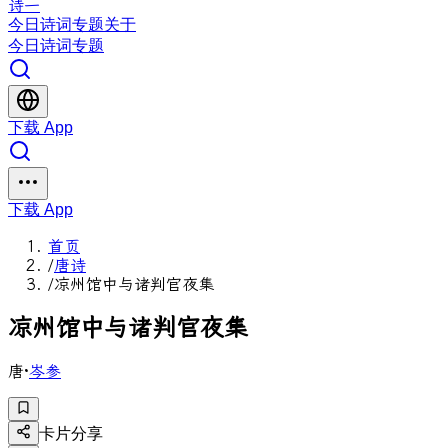
诗一
今日
诗词
专题
关于
今日
诗词
专题
下载 App
下载 App
首页
/
唐诗
/
凉州馆中与诸判官夜集
凉
州
馆
中
与
诸
判
官
夜
集
唐
·
岑参
卡片分享