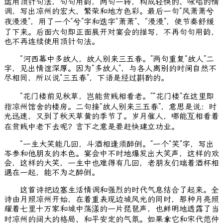
运用顶针句法，句句用韵，两句一转，构成轻快的、咏唱的情
调，写出凉州的宏大、繁荣和地方色彩。最后一句“风萧萧兮
夜漫漫”，用了一个“兮”字和迭字“萧萧”、“漫漫”，使节奏舒缓
了下来。后面六句即正面展开对宴会的描写，不再句句用韵，
也不再连续使用顶针句法。
“河西幕中多故人，故人别来三五春。”两句重复“故人”二
字，见出情谊深厚。因为“多故人”，与各人离别的时间自然不
尽相同，所以说“三五春”，下语是经过斟酌的。
“花门楼前见秋草，岂能贫贱相看老。”“花门楼”在这里即
指凉州馆舍的楼房。二句接“故人别来三五春”，意思是说：时
光迅速，又到了秋天草黄的季节了。岁月催人，哪能互相看着
在贫贱中老下去呢？言下之意是要赶快建立功业。
“一生大笑能几回，斗酒相逢须醉倒。”一个“笑”字，写出
岑参和他朋友的本色。宴会中不时地爆发出大笑声，这样的欢
会，这样的大笑，一生中也难得有几回，老朋友们端着酒杯相
遇在一起，能不为之醉倒。
这首诗把边塞生活情调和强烈的时代气息结合了起来。全
诗由月照凉州开始，在着重表现边城风光的同时，那种月亮照
耀着七里十万家和城中荡漾的一片琵琶声，也鲜明地透露了当
时凉州的阔大的格局、和平安定的气氛。如果拿它和宋代范仲