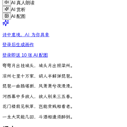
AI 真人朗读
AI 赏析
AI 配图
诗中意境，AI 为你具象
登录后生成画作
登录即送 10 张 AI 配图
弯
弯
月
出
挂
城
头
，
城
头
月
出
照
梁
州
。
凉
州
七
里
十
万
家
，
胡
人
半
解
弹
琵
琶
。
琵
琶
一
曲
肠
堪
断
，
风
萧
萧
兮
夜
漫
漫
。
河
西
幕
中
多
故
人
，
故
人
别
来
三
五
春
。
花
门
楼
前
见
秋
草
，
岂
能
贫
贱
相
看
老
。
一
生
大
笑
能
几
回
，
斗
酒
相
逢
须
醉
倒
。