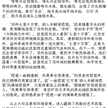
“弯弯月出挂城头，城头月出照凉州。”首先出现的是城头
弯弯的明月。然后随着明月升高，银光铺泻，出现了月光照耀
下的凉州城。首句“月出”，指月亮从地平线升起，次句“月
出”，指月亮在城头上继续升高。
“凉州七里十万家，胡人半解弹琵琶。”这是随着月光的照
耀，更清晰地呈现了凉州的全貌。“凉州”，有的本子作“梁州”
（今陕西汉中市）。这是因为后人看到“七里十万家”，认为甘
肃凉州没有这种规模而妄改的。其实，唐前期的凉州是与扬
州、益州等城市并列的第一流大都市。“七里十万家”，正是大
笔淋漓地勾画出这座西北重镇的气派和风光。而下一句，就更
见出是甘肃凉州了。凉州在边塞，居民中少数民族很多。他们
能歌善舞，多半会弹奏琵琶。不用说，在月光下的凉州城，荡
漾着一片琵琶声。这里写出了凉州城的歌舞繁华、和平安定，
同时带着浓郁的边地情调。
“琵琶一曲肠堪断，风萧萧兮夜漫漫。”仍然是写琵琶声，
但已慢慢向夜宴过渡了。这“一曲琵琶”已不是“胡人半解弹琵
琶”的满城琵琶声，乃是指宴会上的演奏。“肠堪断”形容琵琶动
人。“风萧萧兮夜漫漫”，是空旷而又多风的西北地区夜晚所给
人的感受。这种感受由于“琵琶一曲”的演奏更加增强了。
以上六句主要写环境背景。诗人吸取了民歌的艺术因素，