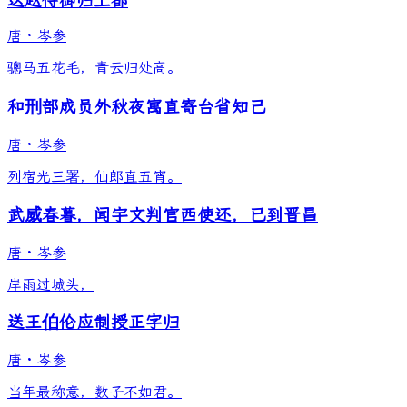
送赵侍御归上都
唐
·
岑参
骢马五花毛，青云归处高。
和刑部成员外秋夜寓直寄台省知己
唐
·
岑参
列宿光三署，仙郎直五宵。
武威春暮，闻宇文判官西使还，已到晋昌
唐
·
岑参
岸雨过城头，
送王伯伦应制授正字归
唐
·
岑参
当年最称意，数子不如君。