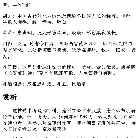
里：一作“城”。
胡人：中国古代对北方边地及西域各民族人民的称呼。半解：
半数人懂得。解，懂得，明白。
萧萧：象声词。此处形容风声。漫漫：形容黑夜漫长。
河西：汉唐 时指今甘肃、青海两省黄河以西，即河西走廊与
湟水流域。此处指河西节度使，治所在凉州。故人：旧交；老
友。
花门楼：这里即指凉州馆舍的楼房。贫贱：贫苦微贱。唐崔颢
《长安道》诗：“莫言贫贱即可欺，人生富贵自有时。”
斗酒相逢：即相逢斗酒。斗酒，比酒量。
赏析
这首诗中所说的凉州，治所在今甘肃武威，唐河西节度府
设于此地。馆，客舍。从“河西幕府多故人，故人别来三五春”
等诗句看，岑参此时在凉州作客。凉州河西节度使幕府中，诗
人有许多老朋友，常欢聚夜饮。