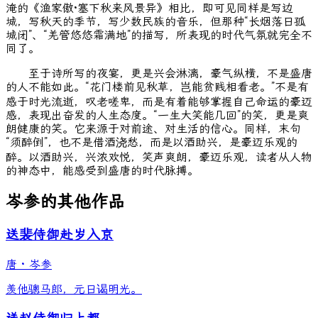
淹的《渔家傲·塞下秋来风景异》相比，即可见同样是写边
城，写秋天的季节，写少数民族的音乐，但那种“长烟落日孤
城闭”、“羌管悠悠霜满地”的描写，所表现的时代气氛就完全不
同了。
至于诗所写的夜宴，更是兴会淋漓，豪气纵横，不是盛唐
的人不能如此。“花门楼前见秋草，岂能贫贱相看老。”不是有
感于时光流逝，叹老嗟卑，而是有着能够掌握自己命运的豪迈
感，表现出奋发的人生态度。“一生大笑能几回”的笑，更是爽
朗健康的笑。它来源于对前途、对生活的信心。同样，末句
“须醉倒”，也不是借酒浇愁，而是以酒助兴，是豪迈乐观的
醉。以酒助兴，兴浓欢悦，笑声爽朗，豪迈乐观，读者从人物
的神态中，能感受到盛唐的时代脉搏。
岑参的其他作品
送裴侍御赴岁入京
唐
·
岑参
羡他骢马郎，元日谒明光。