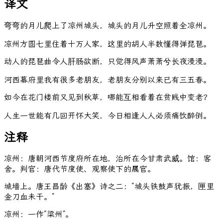
译文
弯弯的月儿爬上了凉州城头，城头的月儿升空照着全凉州。
凉州方圆七里住着十万人家，这里的胡人半数懂得弹琵琶。
动人的琵琶曲令人肝肠欲断，只觉得风声萧萧兮长夜漫漫。
河西幕府里我有很多老朋友，老朋友分别以来已有三五春。
如今在花门楼前又见到秋草，哪能互相看着在贫贱中变老？
人生一世能有几回开怀大笑，今日相逢人人必须痛饮醉倒。
注释
凉州：唐朝河西节度府所在地，治所在今甘肃武威。馆：客
舍。判官：唐代节度使、观察使下的属官。
城墙上。唐王昌龄《出塞》诗之二：“城头铁鼓声犹振，匣里
金刀血未干。”
凉州：一作“梁州”。