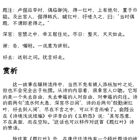
题注：卢偓应举时，偶临御沟，得一红叶，上有绝句，置于巾
箱。及出宫人，偓得韩氏，睹红叶，吁嗟久之，曰：“当时偶
题，不谓郎君得之。”
深宫：宫禁之中，帝王居住处。尽日：整天，天天如此。
谢：告，嘱咐。一说意为辞别。
好去：送别之词。犹言好走。
赏析
这一故事在辗转流传中，当然不免有被人添枝加叶之处，
但也不会完全出于杜撰。从诗的内容看，很象宫人口吻。它写
的是一个失去自由、失去幸福的人对自由、对幸福的向往。诗
的前两句“流水何太急，深宫尽日闲”，诗的后两句“殷勤谢红
叶，好去到人间”，尽在不言之中，可以不言而喻了。俞陛云
在《诗境浅说续编》中评李白的《玉阶怨》说：“其写怨意，
不在表面，而在空际。”这话也可以移作对这首《题红叶》诗
的赞语。
除这首《题红叶》外，在唐代还流传有一个梧叶题诗的故