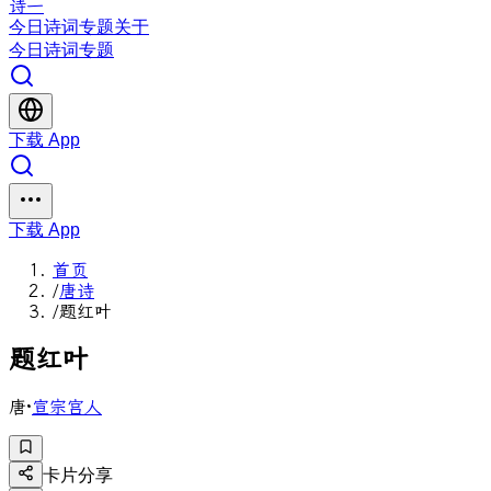
诗一
今日
诗词
专题
关于
今日
诗词
专题
下载 App
下载 App
首页
/
唐诗
/
题红叶
题
红
叶
唐
·
宣宗宫人
卡片分享