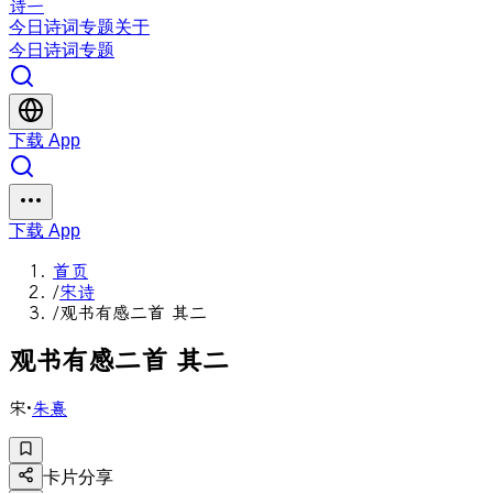
诗一
今日
诗词
专题
关于
今日
诗词
专题
下载 App
下载 App
首页
/
宋诗
/
观书有感二首 其二
观
书
有
感
二
首
其
二
宋
·
朱熹
卡片分享