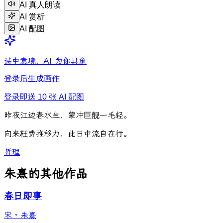
AI 真人朗读
AI 赏析
AI 配图
诗中意境，AI 为你具象
登录后生成画作
登录即送 10 张 AI 配图
昨
夜
江
边
春
水
生
，
蒙
冲
巨
舰
一
毛
轻
。
向
来
枉
费
推
移
力
，
此
日
中
流
自
在
行
。
哲理
朱熹的其他作品
春日即事
宋
·
朱熹