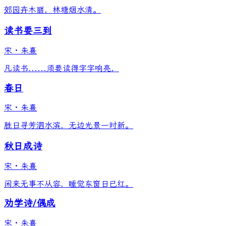
郊园卉木丽，林塘烟水清。
读书要三到
宋
·
朱熹
凡读书......须要读得字字响亮，
春日
宋
·
朱熹
胜日寻芳泗水滨，无边光景一时新。
秋日成诗
宋
·
朱熹
闲来无事不从容，睡觉东窗日已红。
劝学诗/偶成
宋
·
朱熹