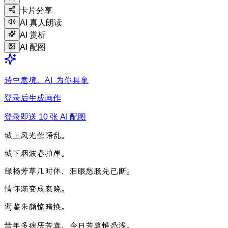
卡片分享
AI 真人朗读
AI 赏析
AI 配图
诗中意境，AI 为你具象
登录后生成画作
登录即送 10 张 AI 配图
城
上
风
光
莺
语
乱
。
城
下
烟
波
春
拍
岸
。
绿
杨
芳
草
几
时
休
，
泪
眼
愁
肠
先
已
断
。
情
怀
渐
变
成
衰
晚
。
鸾
鉴
朱
颜
惊
暗
换
。
昔
年
多
病
厌
芳
尊
，
今
日
芳
尊
惟
恐
浅
。