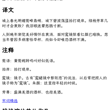
译文
城上春光明媚莺啼燕啭，城下碧波荡漾拍打堤岸。绿杨芳草几
时才会衰败？我泪眼迷蒙愁肠寸断。
人到晚年渐觉美好情怀在衰消，面对鸾镜惊看红颜已暗换。想
当年曾因多病害怕举杯，而如今却唯恐酒杯不满。
注释
莺语：黄莺婉转鸣叫好似低语。
拍岸：拍打堤岸。
鸾镜：镜子。古有“鸾睹镜中影则悲”的说法，以后常把照人的
镜子称为“鸾镜”。朱颜：这里指年轻的时候。
芳尊：盛满美酒的酒杯，也指美酒。
宋词精选