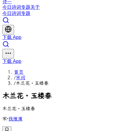
诗一
今日
诗词
专题
关于
今日
诗词
专题
下载 App
下载 App
首页
/
宋词
/
木兰花・玉楼春
木
兰
花
・
玉
楼
春
木兰花・玉楼春
宋
·
钱惟演