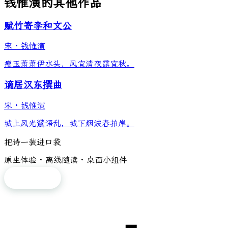
钱惟演的其他作品
赋竹寄李和文公
宋
·
钱惟演
瘦玉萧萧伊水头，风宜清夜露宜秋。
谪居汉东撰曲
宋
·
钱惟演
城上风光鶑语乱，城下烟波春拍岸。
把诗一装进口袋
原生体验 · 离线随读 · 桌面小组件
免费下载