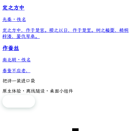
定之方中
先秦
·
佚名
定之方中，作于楚宫。揆之以日，作于楚室。树之榛栗，椅桐
梓漆，爰伐琴桑。
作蚕丝
南北朝
·
佚名
春蚕不应老，
把诗一装进口袋
原生体验 · 离线随读 · 桌面小组件
免费下载