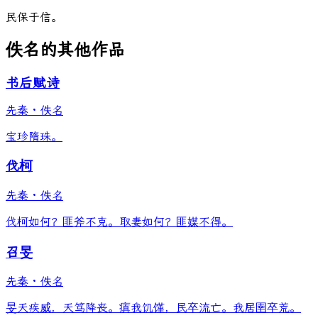
民
保
于
信
。
佚名的其他作品
书后赋诗
先秦
·
佚名
宝珍隋珠。
伐柯
先秦
·
佚名
伐柯如何？匪斧不克。取妻如何？匪媒不得。
召旻
先秦
·
佚名
旻天疾威，天笃降丧。瘨我饥馑，民卒流亡。我居圉卒荒。