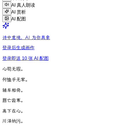
AI 真人朗读
AI 赏析
AI 配图
诗中意境，AI 为你具象
登录后生成画作
登录即送 10 张 AI 配图
心
苟
无
瑕
。
何
恤
乎
无
家
。
辅
车
相
倚
。
唇
亡
齿
寒
。
高
下
在
心
。
川
泽
纳
污
。