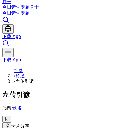
诗一
今日
诗词
专题
关于
今日
诗词
专题
下载 App
下载 App
首页
/
诗经
/
左传引谚
左
传
引
谚
先秦
·
佚名
卡片分享