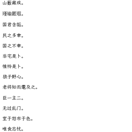
山
薮
藏
疾
。
瑾
瑜
匿
瑕
。
国
君
含
垢
。
民
之
多
幸
。
国
之
不
幸
。
非
宅
是
卜
。
惟
怜
是
卜
。
狼
子
野
心
。
老
将
知
而
耄
及
之
。
臣
一
主
二
。
无
过
乱
门
。
室
于
怒
市
于
色
。
唯
食
忘
忧
。