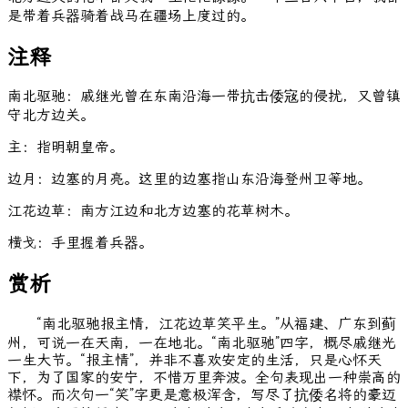
是带着兵器骑着战马在疆场上度过的。
注释
南北驱驰：戚继光曾在东南沿海一带抗击倭宼的侵扰，又曾镇
守北方边关。
主：指明朝皇帝。
边月：边塞的月亮。这里的边塞指山东沿海登州卫等地。
江花边草：南方江边和北方边塞的花草树木。
横戈：手里握着兵器。
赏析
“南北驱驰报主情，江花边草笑平生。”从福建、广东到蓟
州，可说一在天南，一在地北。“南北驱驰”四字，概尽戚继光
一生大节。“报主情”，并非不喜欢安定的生活，只是心怀天
下，为了国家的安宁，不惜万里奔波。全句表现出一种崇高的
襟怀。而次句一“笑”字更是意极浑含，写尽了抗倭名将的豪迈