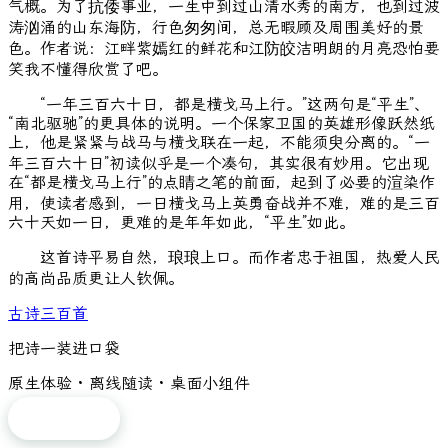
气概。为了抗倭事业，一生中到过山清水秀的南方，也到过波
涛汹涌的山东海防，行色匆匆间，总无暇顾及周围美好的景
色。作者说：江畔紫嫣红的鲜花和江防皎洁明朗的月亮恐怕要
笑我不懂得欣赏了吧。
“一年三百六十日，都是横戈马上行。”这两句是“平生”、
“南北驱驰”的更具体的说明。一个保家卫国的英雄形像跃然纸
上，他是紧紧与战马与横戈联在一起，不能须臾分离的。“一
年三百六十日”初读似乎是一个凑句，其实很有妙用。它出现
在“都是横戈马上行”的点睛之笔的前面，起到了必要的渲染作
用，使读者感到，一日横戈马上英勇奋战并不难，难的是三百
六十天如一日，更难的是年年如此，“平生”如此。
这首诗平易自然，琅琅上口。而作者忠于祖国，热爱人民
的高尚品质更让人钦佩。
古诗三百首
把诗一装进口袋
原生体验 · 离线随读 · 桌面小组件
免费下载