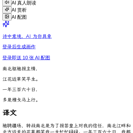
AI 真人朗读
AI 赏析
AI 配图
诗中意境，AI 为你具象
登录后生成画作
登录即送 10 张 AI 配图
南
北
驱
驰
报
主
情
，
江
花
边
草
笑
平
生
。
一
年
三
百
六
十
日
，
多
是
横
戈
马
上
行
。
译文
驰聘疆场、转战南北是为了报答皇上对我的信任，南北江畔和
北方边关的花草都笑我一生忙忙碌碌。一年三百六十日，我都