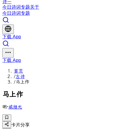
诗一
今日
诗词
专题
关于
今日
诗词
专题
下载 App
下载 App
首页
/
古诗
/
马上作
马
上
作
明
·
戚继光
卡片分享