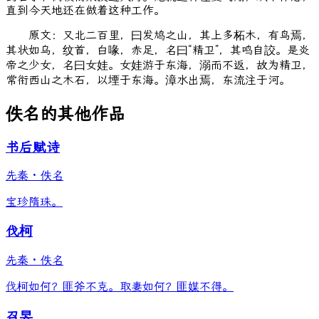
直到今天地还在做着这种工作。
原文：又北二百里，曰发鸠之山，其上多柘木，有鸟焉，
其状如乌，纹首，白喙，赤足，名曰“精卫”，其鸣自詨。是炎
帝之少女，名曰女娃。女娃游于东海，溺而不返，故为精卫，
常衔西山之木石，以堙于东海。漳水出焉，东流注于河。
佚名的其他作品
书后赋诗
先秦
·
佚名
宝珍隋珠。
伐柯
先秦
·
佚名
伐柯如何？匪斧不克。取妻如何？匪媒不得。
召旻