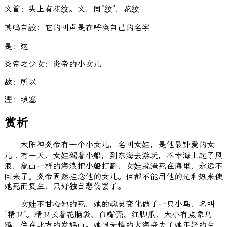
文首：头上有花纹。文，同“纹”，花纹
其鸣自詨：它的叫声是在呼唤自己的名字
是：这
炎帝之少女：炎帝的小女儿
故：所以
湮：填塞
赏析
太阳神炎帝有一个小女儿，名叫女娃，是他最钟爱的女
儿．有一天，女娃驾着小船，到东海去游玩，不幸海上起了风
浪，象山一样的海浪把小船打翻，女娃就淹死在海里，永远不
回来了。炎帝固然挂念他的女儿。但都不能用他的光和热来使
她死而复生，只好独自悲伤罢了。
女娃不甘心她的死，她的魂灵变化做了一只小鸟，名叫
“精卫”。精卫长着花脑袋、白嘴壳、红脚爪，大小有点象乌
鸦，住在北方的发鸠山。她恨无情的大海夺去了她年轻的生