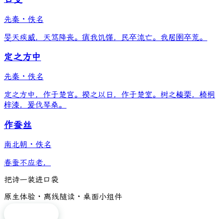
先秦
·
佚名
旻天疾威，天笃降丧。瘨我饥馑，民卒流亡。我居圉卒荒。
定之方中
先秦
·
佚名
定之方中，作于楚宫。揆之以日，作于楚室。树之榛栗，椅桐
梓漆，爰伐琴桑。
作蚕丝
南北朝
·
佚名
春蚕不应老，
把诗一装进口袋
原生体验 · 离线随读 · 桌面小组件
免费下载