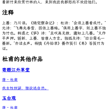
着新竹来欣赏竹林的人，来到我这我都怒而不欢迎他们。
注释
上番：乃川语。《猗觉寮杂记》：杜诗：“会须上番看成竹。”
元诗：“飞舞先春雪，因依上番梅。”俱用上番字，则上番不独
为竹也。韩退之《笋》诗：“且叹高无数，庸知上几番。”又作
平声押。斩新、上番，皆唐人方言。独孤及待：“旧日霜毛一
番新。”亦读去声。杨慎《丹铅录》番作筤引《易》苍筤竹为
证。
杜甫的其他作品
寄题江外草堂
唐
·
杜甫
我生性放诞，雅欲逃自然。
玉台观
唐
·
杜甫