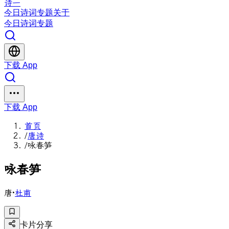
诗一
今日
诗词
专题
关于
今日
诗词
专题
下载 App
下载 App
首页
/
唐诗
/
咏春笋
咏
春
笋
唐
·
杜甫
卡片分享