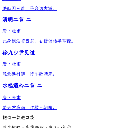
浩劫因王造，平台访古游。
清明二首 二
唐
·
杜甫
此身飘泊苦西东，右臂偏枯半耳聋。
徐九少尹见过
唐
·
杜甫
晚景孤村僻，行军数骑来。
水槛遣心二首 二
唐
·
杜甫
蜀天常夜雨，江槛已朝晴。
把诗一装进口袋
原生体验 · 离线随读 · 桌面小组件