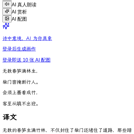
AI 真人朗读
AI 赏析
AI 配图
诗中意境，AI 为你具象
登录后生成画作
登录即送 10 张 AI 配图
无
数
春
笋
满
林
生
，
柴
门
密
掩
断
行
人
。
会
须
上
番
看
成
竹
，
客
至
从
嗔
不
出
迎
。
译文
无数的春笋生满竹林，不仅封住了柴门还堵住了道路，那些踏