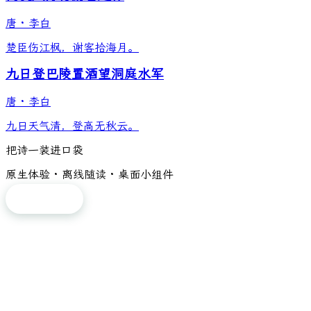
唐
·
李白
楚臣伤江枫，谢客拾海月。
九日登巴陵置酒望洞庭水军
唐
·
李白
九日天气清，登高无秋云。
把诗一装进口袋
原生体验 · 离线随读 · 桌面小组件
免费下载