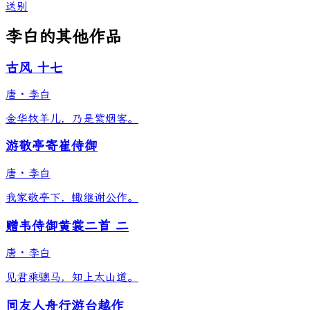
送别
李白的其他作品
古风 十七
唐
·
李白
金华牧羊儿，乃是紫烟客。
游敬亭寄崔侍御
唐
·
李白
我家敬亭下，輙继谢公作。
赠韦侍御黄裳二首 二
唐
·
李白
见君乘骢马，知上太山道。
同友人舟行游台越作