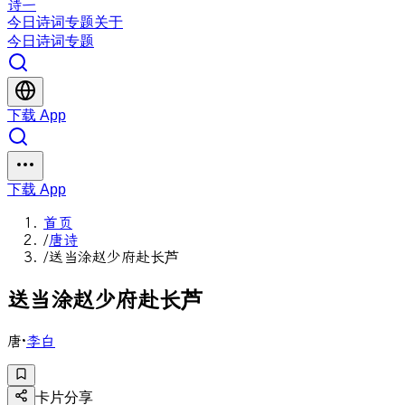
诗一
今日
诗词
专题
关于
今日
诗词
专题
下载 App
下载 App
首页
/
唐诗
/
送当涂赵少府赴长芦
送
当
涂
赵
少
府
赴
长
芦
唐
·
李白
卡片分享