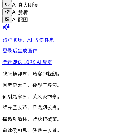
AI 真人朗读
AI 赏析
AI 配图
诗中意境，AI 为你具象
登录后生成画作
登录即送 10 张 AI 配图
我
来
扬
都
市
，
送
客
回
轻
舠
。
因
夸
楚
太
子
，
便
覩
广
陵
涛
。
仙
尉
赵
家
玉
，
英
风
凌
四
豪
。
维
舟
至
长
芦
，
目
送
烟
云
高
。
摇
扇
对
酒
楼
，
持
袂
把
蟹
螯
。
前
途
傥
相
思
，
登
岳
一
长
谣
。