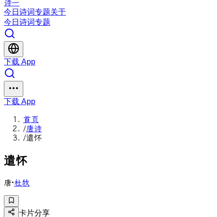
诗一
今日
诗词
专题
关于
今日
诗词
专题
下载 App
下载 App
首页
/
唐诗
/
遣怀
遣
怀
唐
·
杜牧
卡片分享