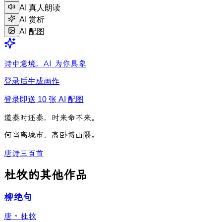
AI 真人朗读
AI 赏析
AI 配图
诗中意境，AI 为你具象
登录后生成画作
登录即送 10 张 AI 配图
道
泰
时
还
泰
，
时
来
命
不
来
。
何
当
离
城
市
，
高
卧
博
山
隈
。
唐诗三百首
杜牧的其他作品
柳绝句
唐
·
杜牧