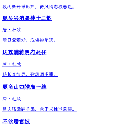
数树新开翠影齐，倚风情态被春迷。
题吴兴消暑楼十二韵
唐
·
杜牧
晴日登攀好，危楼物象饶。
送荔浦蒋明府赴任
唐
·
杜牧
路长春欲尽，歌怨酒多酣。
题商山四皓庙一绝
唐
·
杜牧
吕氏强梁嗣子柔，我于天性岂恩讐。
不饮赠官妓