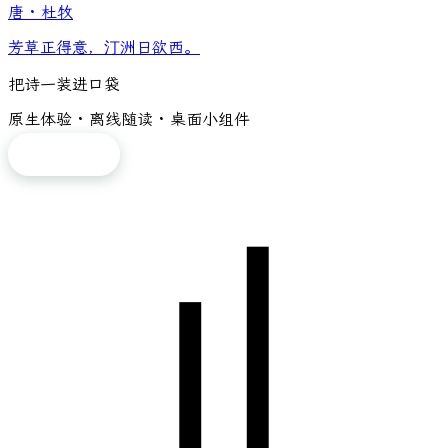
唐
·
杜牧
芳草正得意，汀洲日欲西。
把诗一装进口袋
原生体验 · 离线随读 · 桌面小组件
免费下载