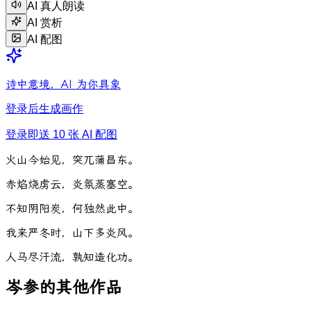
AI 真人朗读
AI 赏析
AI 配图
诗中意境，AI 为你具象
登录后生成画作
登录即送 10 张 AI 配图
火
山
今
始
见
，
突
兀
蒲
昌
东
。
赤
焰
烧
虏
云
，
炎
氛
蒸
塞
空
。
不
知
阴
阳
炭
，
何
独
然
此
中
。
我
来
严
冬
时
，
山
下
多
炎
风
。
人
马
尽
汗
流
，
孰
知
造
化
功
。
岑参的其他作品