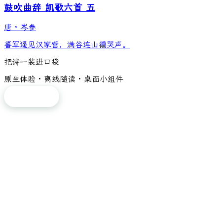
鼓吹曲辞 凯歌六首 五
唐
·
岑参
蕃军遥见汉家营，满谷连山徧哭声。
把诗一装进口袋
原生体验 · 离线随读 · 桌面小组件
免费下载