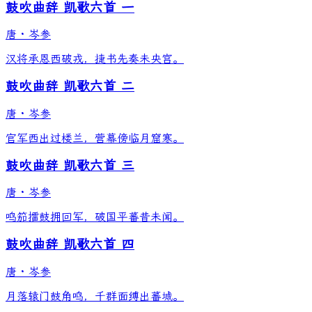
鼓吹曲辞 凯歌六首 一
唐
·
岑参
汉将承恩西破戎，捷书先奏未央宫。
鼓吹曲辞 凯歌六首 二
唐
·
岑参
官军西出过楼兰，营幕傍临月窟寒。
鼓吹曲辞 凯歌六首 三
唐
·
岑参
鸣笳擂鼓拥回军，破国平蕃昔未闻。
鼓吹曲辞 凯歌六首 四
唐
·
岑参
月落辕门鼓角鸣，千群面缚出蕃城。