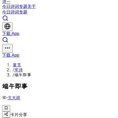
诗一
今日
诗词
专题
关于
今日
诗词
专题
下载 App
下载 App
首页
/
宋诗
/
端午即事
端
午
即
事
宋
·
文天祥
卡片分享