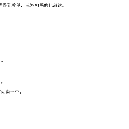
里得到希望，三湘相隔的比较远。
人。
原。
指湖南一带。