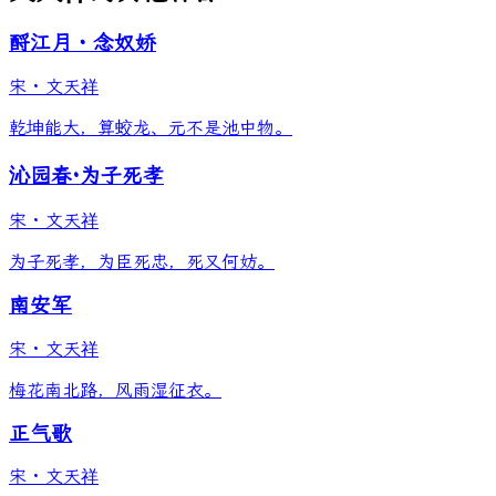
酹江月・念奴娇
宋
·
文天祥
乾坤能大，算蛟龙、元不是池中物。
沁园春·为子死孝
宋
·
文天祥
为子死孝，为臣死忠，死又何妨。
南安军
宋
·
文天祥
梅花南北路，风雨湿征衣。
正气歌
宋
·
文天祥