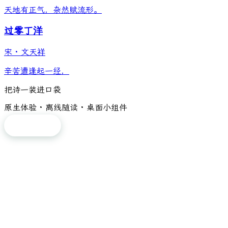
天地有正气，杂然赋流形。
过零丁洋
宋
·
文天祥
辛苦遭逢起一经，
把诗一装进口袋
原生体验 · 离线随读 · 桌面小组件
免费下载