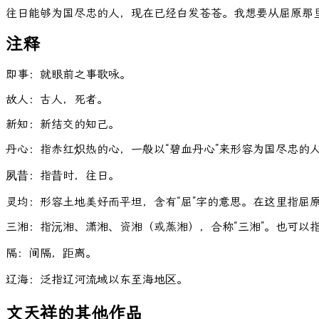
往日能够为国尽忠的人，现在已经白发苍苍。我想要从屈原那
注释
即事：就眼前之事歌咏。
故人：古人，死者。
新知：新结交的知己。
丹心：指赤红炽热的心，一般以“碧血丹心”来形容为国尽忠的
夙昔：指昔时，往日。
灵均：形容土地美好而平坦，含有“屈”字的意思。在这里指屈
三湘：指沅湘、潇湘、资湘（或蒸湘），合称“三湘”。也可以
隔：间隔，距离。
辽海：泛指辽河流域以东至海地区。
文天祥的其他作品