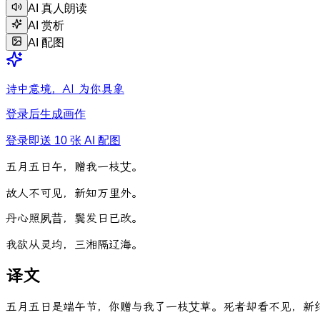
AI 真人朗读
AI 赏析
AI 配图
诗中意境，AI 为你具象
登录后生成画作
登录即送 10 张 AI 配图
五
月
五
日
午
，
赠
我
一
枝
艾
。
故
人
不
可
见
，
新
知
万
里
外
。
丹
心
照
夙
昔
，
鬓
发
日
已
改
。
我
欲
从
灵
均
，
三
湘
隔
辽
海
。
译文
五月五日是端午节，你赠与我了一枝艾草。死者却看不见，新