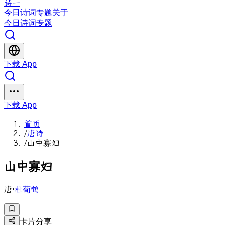
诗一
今日
诗词
专题
关于
今日
诗词
专题
下载 App
下载 App
首页
/
唐诗
/
山中寡妇
山
中
寡
妇
唐
·
杜荀鹤
卡片分享