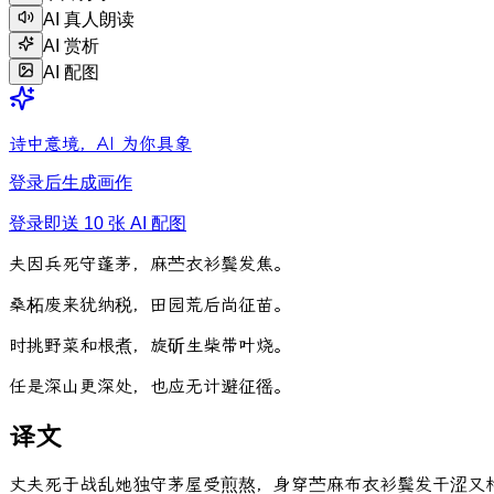
AI 真人朗读
AI 赏析
AI 配图
诗中意境，AI 为你具象
登录后生成画作
登录即送 10 张 AI 配图
夫
因
兵
死
守
蓬
茅
，
麻
苎
衣
衫
鬓
发
焦
。
桑
柘
废
来
犹
纳
税
，
田
园
荒
后
尚
征
苗
。
时
挑
野
菜
和
根
煮
，
旋
斫
生
柴
带
叶
烧
。
任
是
深
山
更
深
处
，
也
应
无
计
避
征
徭
。
译文
丈夫死于战乱她独守茅屋受煎熬，身穿苎麻布衣衫鬓发干涩又