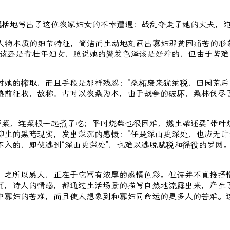
括地写出了这位农家妇女的不幸遭遇：战乱夺走了她的丈夫，
示人物本质的细节特征，简洁而生动地刻画出寡妇那贫困痛苦的
妇应该还是青壮年妇女，照说她的鬓发色泽该是好看的，但由于苦
榨取，而且手段是那样残忍：“桑柘废来犹纳税，田园荒后尚征
熟前征收，故称。古时以农桑为本，由于战争的破坏，桑林伐尽
菜，连菜根一起煮了吃；平时烧柴也很困难，燃生柴还要“带叶
聊生的黑暗现实，发出深沉的感慨：“任是深山更深处，也应无计
入的，即使逃到“深山更深处”，也难以逃脱赋税和徭役的罗网。“
之所以感人，正在于它富有浓厚的感情色彩。但诗并不直接抒情
痛，诗人的情感，都通过生活场景的描写自然地流露出来，产生
中寡妇的苦难，而且使人想象到和寡妇同命运的更多人的苦难。