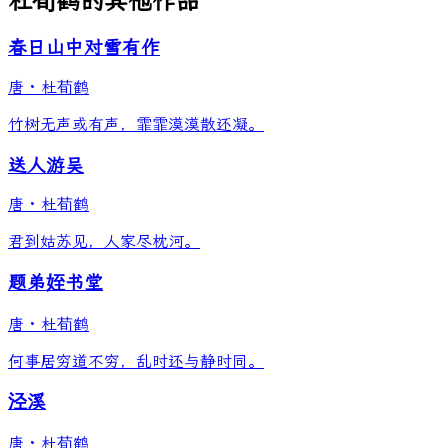
杜荀鹤的其他作品
春日山中对雪有作
唐
·
杜荀鹤
竹树无声或有声，霏霏漠漠散还凝。
送人游吴
唐
·
杜荀鹤
君到姑苏见，人家尽枕河。
题弟姪书堂
唐
·
杜荀鹤
何事居穷道不穷，乱时还与静时同。
泾溪
唐
·
杜荀鹤