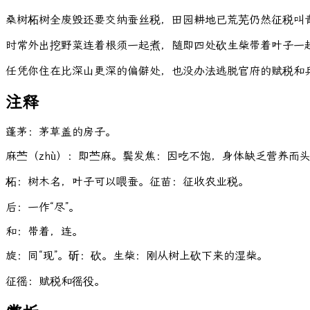
桑树柘树全废毁还要交纳蚕丝税，田园耕地已荒芜仍然征税叫
时常外出挖野菜连着根须一起煮，随即四处砍生柴带着叶子一
任凭你住在比深山更深的偏僻处，也没办法逃脱官府的赋税和
注释
蓬茅：茅草盖的房子。
麻苎（zhù）：即苎麻。鬓发焦：因吃不饱，身体缺乏营养而
柘：树木名，叶子可以喂蚕。征苗：征收农业税。
后：一作“尽”。
和：带着，连。
旋：同“现”。斫：砍。生柴：刚从树上砍下来的湿柴。
征徭：赋税和徭役。