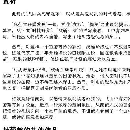
赏析
此诗的“夫因兵死守蓬茅”，就从这兵荒马乱的时代着笔，概
“麻苎衣衫鬓发焦”一句，抓住“衣衫”、“鬓发”这些最能揭
其神。从下文“时挑野菜”、“旋斫生柴”的描写来看，山中寡
写，衬托出人物的内心痛苦，写出了她那饱经忧患的身世。
然而，对这样一个孤苦可怜的寡妇，统治阶级也并不放过对她的
税，这是代宗广德二年开始增设的田赋附加税，因在粮食未成
苗”。残酷的赋税剥削，使这位孤苦贫穷的寡妇无以为生。
“时挑野菜和根煮，旋斫生柴带叶烧”，只见她不时地挖来野
渲染了山中寡妇那难以想象的困苦状况。最后，诗人面对民不
敛重赋的压榨，迫不得已逃入深山。然而，剥削的魔爪是无孔不
象匕首一样揭露了封建统治者的罪恶本质。
诗歌是缘情而发，以感情来拨动读者心弦的。《山中寡妇》
苦难写到了极至，造成一种浓厚的悲剧氛围，从而使人民的苦
把读者的视线引向一个更广阔的境界，不但使人看到了一个山
题，使诗的蕴意更加深厚。