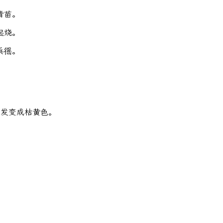
青苗。
起烧。
兵徭。
头发变成枯黄色。