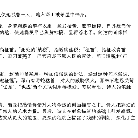
迫使她孤苦一人，逃入深山破茅屋中栖身。
形象：身着粗糙的麻布衣服，鬓发枯黄，面容憔悴，肖其貌而传
难的熬，使她鬓发早已焦黄枯槁，显得苍老了。简洁的肖像描
苗。”此处的“纳税”，指缴纳丝税；“征苗”，指征收青苗
了，田园荒芜了，而官府却不顾人民的死活，照旧逼税和“征
烧”。这两句是采用一种加倍强调的说法，通过这种艺术强调，
避征徭”。深山有毒蛇猛兽，对人的威胁很大。寡妇不堪忍受苛
任是”、“也应”两个关联词用得极好。可以看出，诗人的笔触
，而是把感情诉诸对人物命运的刻画描写之中。诗人把寡妇的
了感人的艺术力量。最后，诗又在形象描写的基础上引发感慨，
这就从更大的范围、更深的程度上揭露了残酷的剥削，深化了主