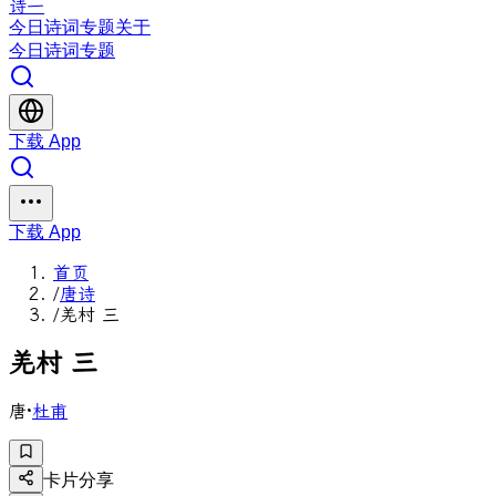
诗一
今日
诗词
专题
关于
今日
诗词
专题
下载 App
下载 App
首页
/
唐诗
/
羌村 三
羌
村
三
唐
·
杜甫
卡片分享