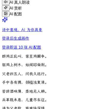
AI 真人朗读
AI 赏析
AI 配图
诗中意境，AI 为你具象
登录后生成画作
登录即送 10 张 AI 配图
群
鸡
正
乱
叫
，
客
至
鸡
鬬
争
。
驱
鸡
上
树
木
，
始
闻
叩
柴
荆
。
父
老
四
五
人
，
问
我
久
远
行
。
手
中
各
有
携
，
倾
榼
浊
复
清
。
苦
辞
酒
味
薄
，
黍
地
无
人
耕
。
兵
革
既
未
息
，
儿
童
尽
东
征
。
请
为
父
老
歌
，
艰
难
块
深
情
。