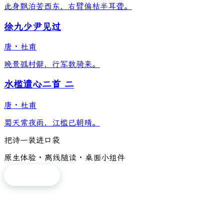
此身飘泊苦西东，右臂偏枯半耳聋。
徐九少尹见过
唐
·
杜甫
晚景孤村僻，行军数骑来。
水槛遣心二首 二
唐
·
杜甫
蜀天常夜雨，江槛已朝晴。
把诗一装进口袋
原生体验 · 离线随读 · 桌面小组件
免费下载