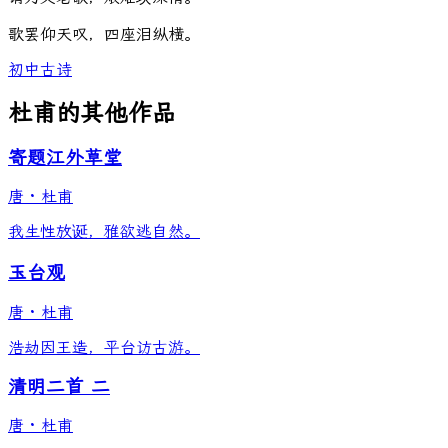
歌
罢
仰
天
叹
，
四
座
泪
纵
横
。
初中古诗
杜甫的其他作品
寄题江外草堂
唐
·
杜甫
我生性放诞，雅欲逃自然。
玉台观
唐
·
杜甫
浩劫因王造，平台访古游。
清明二首 二
唐
·
杜甫