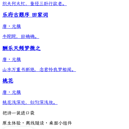
织夫何太忙，蚕经三卧行欲老。
乐府古题序 田家词
唐
·
元稹
牛咤咤，田确确。
酬乐天频梦微之
唐
·
元稹
山水万重书断绝，念君怜我梦相闻。
桃花
唐
·
元稹
桃花浅深处，似匀深浅妆。
把诗一装进口袋
原生体验 · 离线随读 · 桌面小组件