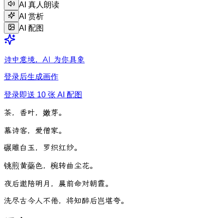
AI 真人朗读
AI 赏析
AI 配图
诗中意境，AI 为你具象
登录后生成画作
登录即送 10 张 AI 配图
茶
，
香
叶
，
嫩
芽
。
慕
诗
客
，
爱
僧
家
。
碾
雕
白
玉
，
罗
织
红
纱
。
铫
煎
黄
蘂
色
，
椀
转
曲
尘
花
。
夜
后
邀
陪
明
月
，
晨
前
命
对
朝
霞
。
洗
尽
古
今
人
不
倦
，
将
知
醉
后
岂
堪
夸
。