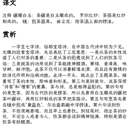
译文
注释 碾雕白玉：茶碾是白玉雕成的。 罗织红纱：茶筛是红纱
制成的。 铫：煎茶器具。 曲尘花：指茶汤上面的饽沫。
赏析
一字至七字诗，俗称宝塔诗，在中国古代诗中较为少见。
元稹的这首宝塔诗，先后表达了三层意思：一是从茶的本性说
道了人们对茶的喜爱；二是从茶的煎煮说到了人们的饮茶习
俗；三是就茶的功用说到了茶能提神醒酒。翠绿，香清高，味
甘鲜，耐冲泡。此茶不仅可以消暑解渴生津，而且还有激情的
助消化作用和治病功效。此诗一开头，就点出了主题是茶。接
着写了茶的本性，即味香和形美。第三句是倒装句，说茶深受
“诗客”和“僧家”的爱慕，茶与诗，总是相得益彰的。第四句写
的是烹茶，因为古代饮的是饼茶，所以先要用白玉雕成的碾把
茶叶碾碎，再用红纱制成的茶罗把茶筛分。第五句写烹茶先要
在铫中煎成“黄蕊色”，尔后盛载碗中浮饽沫。第六句谈到饮
茶，不但夜晚要喝，而且早上也要饮。到结尾时，指出茶的妙
处，不论古人或者今人，饮茶都会谈到精神饱满，特别是酒后
饮茶有助醒酒。