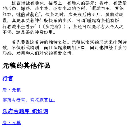
这首诗饶有趣味，描写上，有动人的芬芳：香叶，有楚楚
的形态：嫩芽、曲尘花，还有生动的色彩：“碾雕白玉，罗织
红纱。铫煎黄蕊色”。饮茶之时，应是夜后陪明月，晨前对朝
霞，真是享受着神仙般快乐的生活，可谓“睡起有茶饴有饭，
行看流水坐看云”（《痴绝翁》）。茶还可以洗尽古人今人之
不倦，这是茶的神奇妙用。
首先要说这首诗的独特之处。元稹以宝塔的形式来排列诗
歌，不仅形式特别，而且读起来朗朗上口，同时也描绘了茶的
形态、功用和人们对它的喜爱之情。
元稹的其他作品
行宫
唐
·
元稹
寥落古行宫，宫花寂寞红。
乐府古题序 织妇词
唐
·
元稹