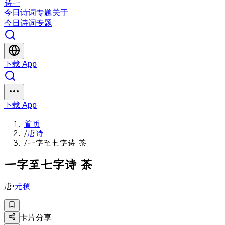
诗一
今日
诗词
专题
关于
今日
诗词
专题
下载 App
下载 App
首页
/
唐诗
/
一字至七字诗 茶
一
字
至
七
字
诗
茶
唐
·
元稹
卡片分享