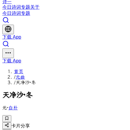
诗一
今日
诗词
专题
关于
今日
诗词
专题
下载 App
下载 App
首页
/
元曲
/
天净沙·冬
天
净
沙
·
冬
元
·
白朴
卡片分享