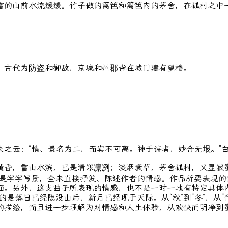
雪的山前水流缓缓。竹子做的篱笆和篱笆内的茅舍，在孤村之中
，古代为防盗和御敌，京城和州郡皆在城门建有望楼。
云：“情、景名为二，而实不可离。神于诗者，妙合无垠。”白
昏，雪山水滨，已是清寒凛冽；淡烟衰草，茅舍孤村，又显寂寥
都是字字写景，全未直接抒发、陈述作者的情感。作品所要表现
面。另外，这支曲子所表现的情感，也不是一时一地有特定具体
是落日已经隐没山后，新月已经现于天际。从“秋”到“冬”，从“
的描绘，而且进一步理解为对情感和人生体验，从欢快而明净到