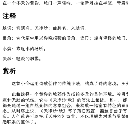
在一个冬天的黄昏，城门一声轻响，一轮新月挂在半空，带着
注释
越调：宫调名。天净沙：曲牌名，入越调。
画角：古代军中用以昏晓报警的号角。谯门：建有望楼的城门
水滨：靠近水的场所。
淡烟：轻淡的烟雾。
赏析
这首小令运用诗歌创作的传统手法，构成了诗的意境。王夫之
此曲选择一个黄昏的城郊作为描绘冬景的具体环境。冷月黄
寂和无助的忧伤。它与《天净沙·秋》的写法上相近。其一，
都是通过一组自然景物的意象组合，来构成一幅富有特征的画
态。从时序上说，《天净沙·秋》写了落日残霞，而这首曲子写的
寂。人们或许可以把《天净沙》四首，不仅理解为对季节更替
感联系的整体了。