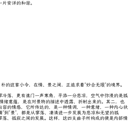
一片安详的和谐。
朴的这首小令，在情、景之间，正追求着“妙合无垠”的境界。
冷落，更有谯门一声寒角，平添一分悲凉，空气中弥漫的是孤
的情绪意蕴，是在对景物的描述中透露、折射出来的。其二，也
内容的情感，它所传达的，是一种情调，一种意绪，一种内心状
情”到“景”，都是从寥落、凄清进一步发展为悲凉和无望的孤
寥落、孤寂之间的发展。这样，这四支曲子所构成的便是内部情