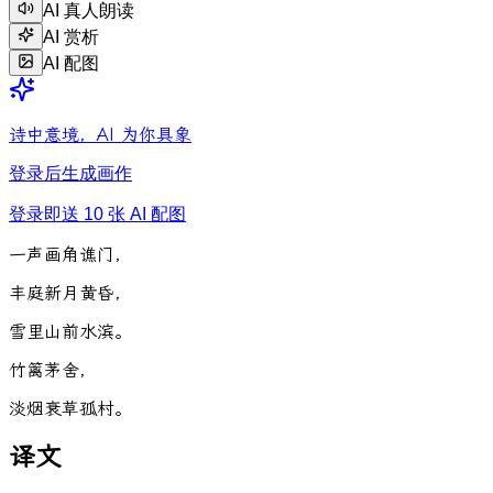
AI 真人朗读
AI 赏析
AI 配图
诗中意境，AI 为你具象
登录后生成画作
登录即送 10 张 AI 配图
一
声
画
角
谯
门
，
丰
庭
新
月
黄
昏
，
雪
里
山
前
水
滨
。
竹
篱
茅
舍
，
淡
烟
衰
草
孤
村
。
译文