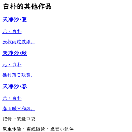
白朴的其他作品
天净沙·夏
元
·
白朴
云收雨过波添，
天净沙·秋
元
·
白朴
孤村落日残霞，
天净沙·春
元
·
白朴
春山暖日和风，
把诗一装进口袋
原生体验 · 离线随读 · 桌面小组件