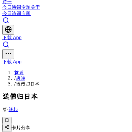
诗一
今日
诗词
专题
关于
今日
诗词
专题
下载 App
下载 App
首页
/
唐诗
/
送僧归日本
送
僧
归
日
本
唐
·
钱起
卡片分享