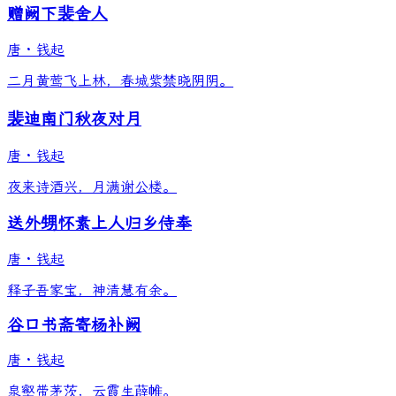
赠阙下裴舍人
唐
·
钱起
二月黄莺飞上林，春城紫禁晓阴阴。
裴迪南门秋夜对月
唐
·
钱起
夜来诗酒兴，月满谢公楼。
送外甥怀素上人归乡侍奉
唐
·
钱起
释子吾家宝，神清慧有余。
谷口书斋寄杨补阙
唐
·
钱起
泉壑带茅茨，云霞生薜帷。