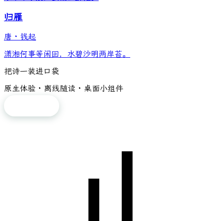
归雁
唐
·
钱起
潇湘何事等闲回，水碧沙明两岸苔。
把诗一装进口袋
原生体验 · 离线随读 · 桌面小组件
免费下载