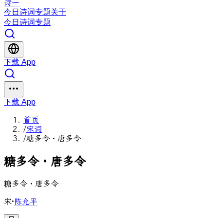
诗一
今日
诗词
专题
关于
今日
诗词
专题
下载 App
下载 App
首页
/
宋词
/
糖多令・唐多令
糖
多
令
・
唐
多
令
糖多令・唐多令
宋
·
陈允平