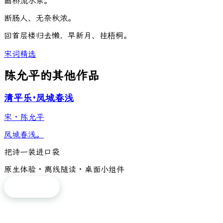
画
桥
流
水
东
。
断
肠
人
、
无
奈
秋
浓
。
回
首
层
楼
归
去
懒
，
早
新
月
、
挂
梧
桐
。
宋词精选
陈允平的其他作品
清平乐·凤城春浅
宋
·
陈允平
凤城春浅。
把诗一装进口袋
原生体验 · 离线随读 · 桌面小组件
免费下载