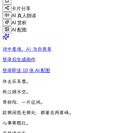
卡片分享
AI 真人朗读
AI 赏析
AI 配图
诗中意境，AI 为你具象
登录后生成画作
登录即送 10 张 AI 配图
休
去
采
芙
蓉
。
秋
江
烟
水
空
。
带
斜
阳
、
一
片
征
鸿
。
欲
顿
闲
愁
无
顿
处
，
都
著
在
两
眉
峰
。
心
事
寄
题
红
。