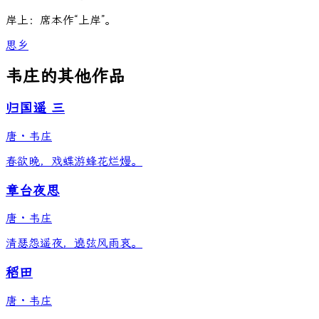
岸上：席本作“上岸”。
思乡
韦庄的其他作品
归国遥 三
唐
·
韦庄
春欲晚，戏蝶游蜂花烂熳。
章台夜思
唐
·
韦庄
清瑟怨遥夜，遶弦风雨哀。
稻田
唐
·
韦庄