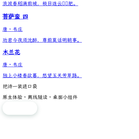
浪波春稻满前坡，极目连云𥝧䅉肥。
菩萨蛮 四
唐
·
韦庄
劝君今夜须沈醉，尊前莫话明朝事。
木兰花
唐
·
韦庄
独上小楼春欲暮，愁望玉关芳草路。
把诗一装进口袋
原生体验 · 离线随读 · 桌面小组件
免费下载