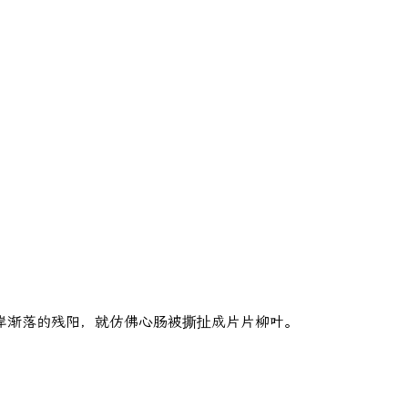
岸渐落的残阳，就仿佛心肠被撕扯成片片柳叶。