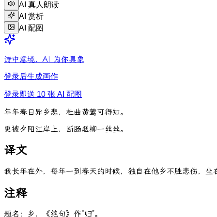
AI 真人朗读
AI 赏析
AI 配图
诗中意境，AI 为你具象
登录后生成画作
登录即送 10 张 AI 配图
年
年
春
日
异
乡
悲
，
杜
曲
黄
莺
可
得
知
。
更
被
夕
阳
江
岸
上
，
断
肠
烟
柳
一
丝
丝
。
译文
我长年在外，每年一到春天的时候，独自在他乡不胜悲伤，坐
注释
题名：乡，《绝句》作“归”。