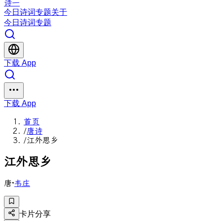
诗一
今日
诗词
专题
关于
今日
诗词
专题
下载 App
下载 App
首页
/
唐诗
/
江外思乡
江
外
思
乡
唐
·
韦庄
卡片分享