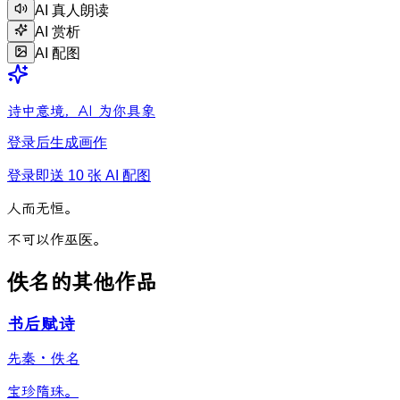
AI 真人朗读
AI 赏析
AI 配图
诗中意境，AI 为你具象
登录后生成画作
登录即送 10 张 AI 配图
人
而
无
恒
。
不
可
以
作
巫
医
。
佚名的其他作品
书后赋诗
先秦
·
佚名
宝珍隋珠。