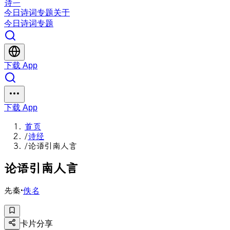
诗一
今日
诗词
专题
关于
今日
诗词
专题
下载 App
下载 App
首页
/
诗经
/
论语引南人言
论
语
引
南
人
言
先秦
·
佚名
卡片分享