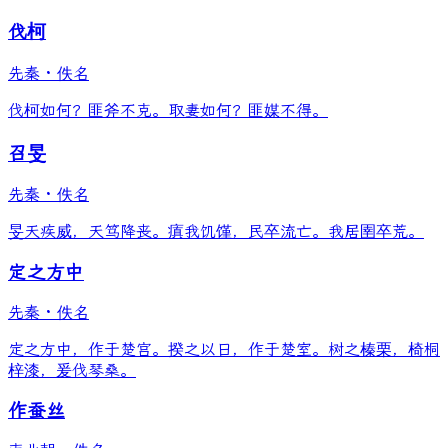
伐柯
先秦
·
佚名
伐柯如何？匪斧不克。取妻如何？匪媒不得。
召旻
先秦
·
佚名
旻天疾威，天笃降丧。瘨我饥馑，民卒流亡。我居圉卒荒。
定之方中
先秦
·
佚名
定之方中，作于楚宫。揆之以日，作于楚室。树之榛栗，椅桐
梓漆，爰伐琴桑。
作蚕丝