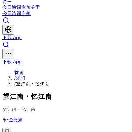
诗一
今日
诗词
专题
关于
今日
诗词
专题
下载 App
下载 App
首页
/
宋词
/
望江南・忆江南
望
江
南
・
忆
江
南
望江南・忆江南
宋
·
金德淑