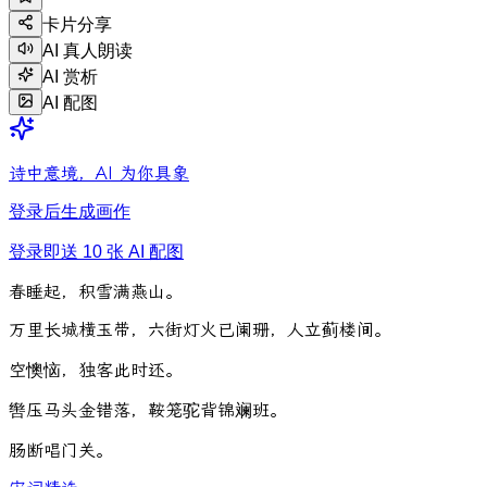
卡片分享
AI 真人朗读
AI 赏析
AI 配图
诗中意境，AI 为你具象
登录后生成画作
登录即送 10 张 AI 配图
春
睡
起
，
积
雪
满
燕
山
。
万
里
长
城
横
玉
带
，
六
街
灯
火
已
阑
珊
，
人
立
蓟
楼
间
。
空
懊
恼
，
独
客
此
时
还
。
辔
压
马
头
金
错
落
，
鞍
笼
驼
背
锦
斓
班
。
肠
断
唱
门
关
。