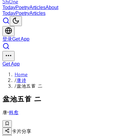
ShiOne
Today
Poetry
Articles
About
Today
Poetry
Articles
登录
Get App
Get App
Home
/
唐诗
/
盆池五首 二
盆
池
五
首
二
唐
·
韩愈
卡片分享