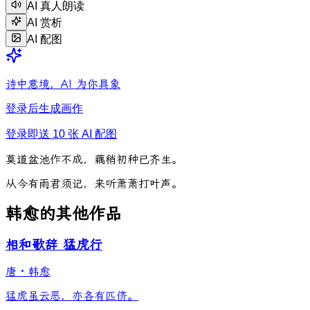
AI 真人朗读
AI 赏析
AI 配图
诗中意境，AI 为你具象
登录后生成画作
登录即送 10 张 AI 配图
莫
道
盆
池
作
不
成
，
藕
稍
初
种
已
齐
生
。
从
今
有
雨
君
须
记
，
来
听
萧
萧
打
叶
声
。
韩愈的其他作品
相和歌辞 猛虎行
唐
·
韩愈
猛虎虽云恶，亦各有匹侪。