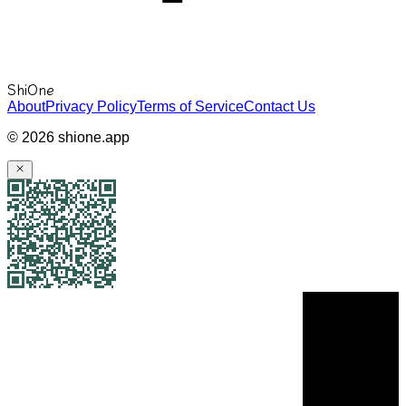
ShiOne
About
Privacy Policy
Terms of Service
Contact Us
©
2026
shione.app