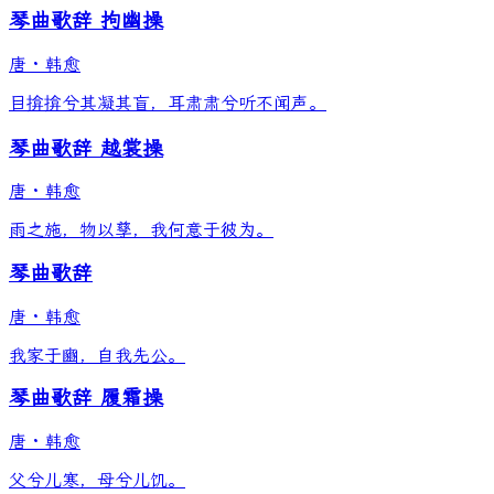
琴曲歌辞 拘幽操
唐
·
韩愈
目揜揜兮其凝其盲，耳肃肃兮听不闻声。
琴曲歌辞 越裳操
唐
·
韩愈
雨之施，物以孳，我何意于彼为。
琴曲歌辞
唐
·
韩愈
我家于豳，自我先公。
琴曲歌辞 履霜操
唐
·
韩愈
父兮儿寒，母兮儿饥。