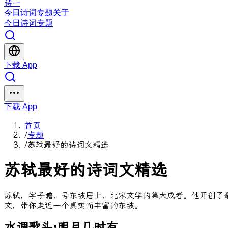
诗一
今日
诗词
专题
关于
今日
诗词
专题
下载 App
下载 App
首页
/
专题
/
苏轼最好的诗词文精选
苏轼最好的诗词文精选
苏轼，字子瞻，号东坡居士，北宋文学的集大成者。他开创了
文，带你走近一个真实而丰富的东坡。
水调歌头·明月几时有