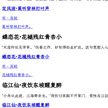
定风波·莫听穿林打叶声
宋
·
苏轼
莫听穿林打叶声。
蝶恋花·花褪残红青杏小
"天涯何处无芳草。"伤春之作，却写得如此旷达。这句宽慰人
蝶恋花·花褪残红青杏小
宋
·
苏轼
花褪残红青杏小。
临江仙·夜饮东坡醒复醉
"小舟从此逝，江海寄余生。"夜饮归来敲不开家门，索性在江
临江仙·夜饮东坡醒复醉