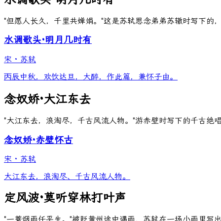
"但愿人长久，千里共婵娟。"这是苏轼思念弟弟苏辙时写下的
水调歌头·明月几时有
宋
·
苏轼
丙辰中秋，欢饮达旦，大醉，作此篇，兼怀子由。
念奴娇·大江东去
"大江东去，浪淘尽，千古风流人物。"游赤壁时写下的千古绝
念奴娇·赤壁怀古
宋
·
苏轼
大江东去，浪淘尽、千古风流人物。
定风波·莫听穿林打叶声
"一蓑烟雨任平生。"被贬黄州途中遇雨，苏轼在一场小雨里写