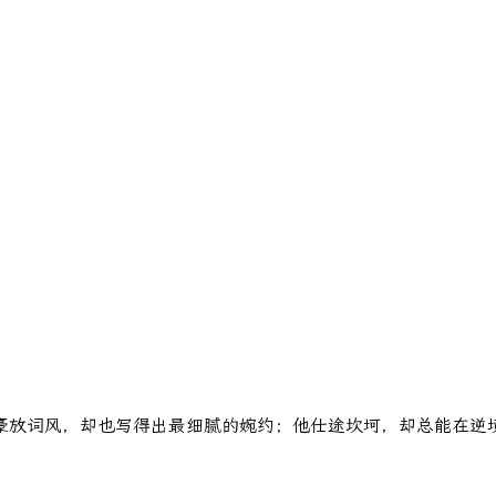
豪放词风，却也写得出最细腻的婉约；他仕途坎坷，却总能在逆