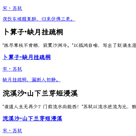
宋
·
苏轼
夜饮东坡醒复醉，归来仿佛三更。
卜算子·缺月挂疏桐
"拣尽寒枝不肯栖，寂寞沙洲冷。"以孤鸿自喻，写出了贬谪生
卜算子·缺月挂疏桐
宋
·
苏轼
缺月挂疏桐，漏断人初静。
浣溪沙·山下兰芽短浸溪
"谁道人生无再少？门前流水尚能西！"苏轼以流水逆流为比，
浣溪沙·山下兰芽短浸溪
宋
·
苏轼