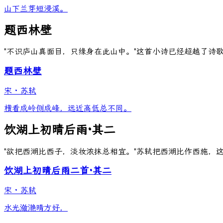
山下兰芽短浸溪。
题西林壁
"不识庐山真面目，只缘身在此山中。"这首小诗已经超越了诗
题西林壁
宋
·
苏轼
横看成岭侧成峰，远近高低总不同。
饮湖上初晴后雨·其二
"欲把西湖比西子，淡妆浓抹总相宜。"苏轼把西湖比作西施，这
饮湖上初晴后雨二首·其二
宋
·
苏轼
水光潋滟晴方好，