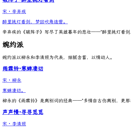
破阵子·醉里挑灯看剑
宋
·
辛弃疾
醉里挑灯看剑，梦回吹角连营。
辛弃疾的《破阵子》写尽了英雄暮年的悲壮——"醉里挑灯看剑
婉约派
婉约派以柳永和李清照为代表，细腻含蓄，以情动人。
雨霖铃·寒蝉凄切
宋
·
柳永
寒蝉凄切。
柳永的《雨霖铃》是离别词的经典——"多情自古伤离别，更那
声声慢·寻寻觅觅
宋
·
李清照