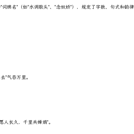
词牌名"（如"水调歌头"、"念奴娇"），规定了字数、句式和韵
去"气吞万里。
愿人长久，千里共婵娟"。