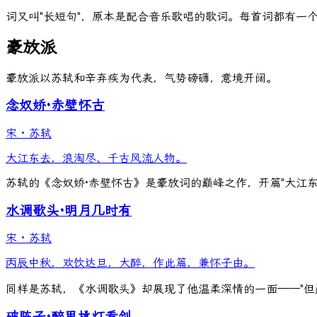
词又叫"长短句"，原本是配合音乐歌唱的歌词。每首词都有一个"
豪放派
豪放派以苏轼和辛弃疾为代表，气势磅礴，意境开阔。
念奴娇·赤壁怀古
宋
·
苏轼
大江东去，浪淘尽、千古风流人物。
苏轼的《念奴娇·赤壁怀古》是豪放词的巅峰之作，开篇"大江东
水调歌头·明月几时有
宋
·
苏轼
丙辰中秋，欢饮达旦，大醉，作此篇，兼怀子由。
同样是苏轼，《水调歌头》却展现了他温柔深情的一面——"但