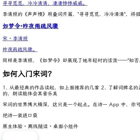
寻寻觅觅，冷冷清清，凄凄惨惨戚戚。
李清照的《声声慢》用叠词开篇，"寻寻觅觅，冷冷清清"，将
如梦令·昨夜雨疏风骤
宋
·
李清照
昨夜雨疏风骤。
同样是李清照，《如梦令》却展现了她年轻时的活泼——"知否
如何入门宋词？
1. 从最经典的作品读起，如上面推荐的几首 2. 了解词牌名
的，朗读能体会其音乐美
宋词的世界博大精深，这只是一个起点。在诗一 App 中，你
把诗一装进口袋
原生体验 · 离线随读 · 桌面小组件
免费下载