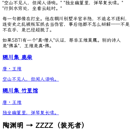
"空山不见人，但闻人语响。" "独坐幽篁里，弹琴复长啸。"
"行到水穷处，坐看云起时。"
每一句都像在打坐。他在辋川别墅半官半隐，不追名不逐利，
连安史之乱被叛军抓去当伪官，事后他都不怎么辩解——不是
不在乎，是已经超脱了。
如果SBTI有一个"真·僧人"认证，那非王维莫属。别的诗人
是"佛系"，王维是真·佛。
辋川集 鹿柴
唐
·
王维
空山不见人，但闻人语响。
辋川集 竹里馆
唐
·
王维
独坐幽篁里，弹琴复长啸。
陶渊明 → ZZZZ（装死者）