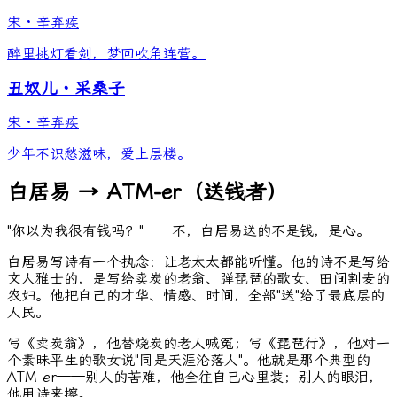
宋
·
辛弃疾
醉里挑灯看剑，梦回吹角连营。
丑奴儿・采桑子
宋
·
辛弃疾
少年不识愁滋味，爱上层楼。
白居易 → ATM-er（送钱者）
"你以为我很有钱吗？"——不，白居易送的不是钱，是心。
白居易写诗有一个执念：让老太太都能听懂。他的诗不是写给
文人雅士的，是写给卖炭的老翁、弹琵琶的歌女、田间割麦的
农妇。他把自己的才华、情感、时间，全部"送"给了最底层的
人民。
写《卖炭翁》，他替烧炭的老人喊冤；写《琵琶行》，他对一
个素昧平生的歌女说"同是天涯沦落人"。他就是那个典型的
ATM-er——别人的苦难，他全往自己心里装；别人的眼泪，
他用诗来擦。