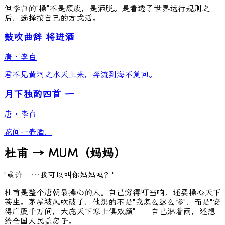
但李白的"操"不是颓废，是洒脱。是看透了世界运行规则之
后，选择按自己的方式活。
鼓吹曲辞 将进酒
唐
·
李白
君不见黄河之水天上来，奔流到海不复回。
月下独酌四首 一
唐
·
李白
花间一壶酒，
杜甫 → MUM（妈妈）
"或许……我可以叫你妈妈吗？"
杜甫是整个唐朝最操心的人。自己穷得叮当响，还要操心天下
苍生。茅屋被风吹破了，他想的不是"我怎么这么惨"，而是"安
得广厦千万间，大庇天下寒士俱欢颜"——自己淋着雨，还想
给全国人民盖房子。