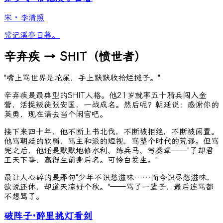
宋
·
李清照
常记溪亭日暮。
辛弃疾 → SHIT（愤世者）
"嘴上骂世界是坨屎，手上默默收拾烂摊子。"
辛弃疾是最典型的SHIT人格。他21岁就率五十骑兵闯入金
营，活捉叛徒张安国，一战成名。然后呢？朝廷说：感谢你的
英勇，现在请去当个闲官吧。
接下来四十年，他不断上书北伐，不断被拒绝，不断被闲置。
他骂朝廷的软弱，骂主和派的短视，骂整个时代的荒谬。但骂
完之后，他还是默默地修水利、练兵马、写奏章——"了却君
王天下事，赢得生前身后名。可怜白发生。"
最让人心碎的是那句"少年不识愁滋味……而今识尽愁滋味，
欲说还休，却道天凉好个秋。"——骂了一辈子，最后连骂都
不想骂了。
破阵子·醉里挑灯看剑