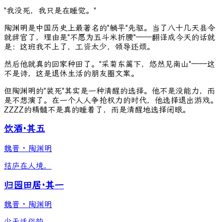
"我没死，我只是在睡觉。"
陶渊明是中国历史上最著名的"躺平"先驱。当了八十几天县令
就辞官了，理由是"不愿为五斗米折腰"——翻译成今天的话就
是：这班我不上了，工资太少，领导还烦。
然后他就真的回家种田了。"采菊东篱下，悠然见南山"——这
不是诗，这是退休生活的朋友圈文案。
但陶渊明的"装死"其实是一种清醒的选择。他不是没能力，而
是不想演了。在一个人人争抢权力的时代，他选择退出游戏。
ZZZZ的精髓不是真的睡着了，而是清醒地选择闭眼。
饮酒·其五
魏晋
·
陶渊明
结庐在人境，
归园田居·其一
魏晋
·
陶渊明
少无适俗韵，