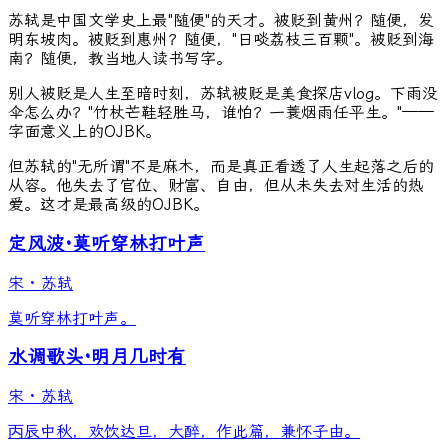
苏轼是中国文学史上最"随便"的天才。被贬到黄州？随便，发
明东坡肉。被贬到惠州？随便，"日啖荔枝三百颗"。被贬到海
南？随便，教当地人读书写字。
别人被贬是人生至暗时刻，苏轼被贬是美食探店vlog。下雨没
伞怎么办？"竹杖芒鞋轻胜马，谁怕？一蓑烟雨任平生。"——
字面意义上的OJBK。
但苏轼的"无所谓"不是麻木，而是真正看透了人生起落之后的
从容。他失去了官位、财富、自由，但从未失去对生活的热
爱。这才是最高级的OJBK。
定风波·莫听穿林打叶声
宋
·
苏轼
莫听穿林打叶声。
水调歌头·明月几时有
宋
·
苏轼
丙辰中秋，欢饮达旦，大醉，作此篇，兼怀子由。