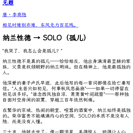
无题
唐
·
李商隐
相见时难别亦难，东风无力百花残。
纳兰性德 → SOLO（孤儿）
"我哭了，我怎么会是孤儿？"
纳兰性德不是真的孤儿——恰恰相反，他出身满清最显赫的家
族，父亲是权倾朝野的纳兰明珠。但在精神上，他是最孤独的
人。
他深爱的妻子卢氏早逝，此后他写的每一首词都像在给亡妻写
信。"人生若只如初见，何事秋风悲画扇"——如果一切停留在
初见该多好。"谁念西风独自凉，萧萧黄叶闭疏窗"——那种独
自面对空房间的寂寞，穿越三百年依然刺痛。
在繁华的京城、热闹的朝堂、喧嚣的酒宴中，纳兰始终是孤独
的。荣华富贵不能填满内心的空洞，SOLO的本质不是没有人
陪，而是没有人懂。
三十岁，他就去世了。像一颗流星，美得惊人，短得让人心