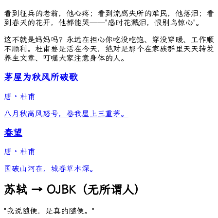
看到征兵的老翁，他心疼；看到流离失所的难民，他落泪；看
到春天的花开，他都能哭——"感时花溅泪，恨别鸟惊心"。
这不就是妈妈吗？永远在担心你吃没吃饱、穿没穿暖、工作顺
不顺利。杜甫要是活在今天，绝对是那个在家族群里天天转发
养生文章、叮嘱大家注意身体的人。
茅屋为秋风所破歌
唐
·
杜甫
八月秋高风怒号，卷我屋上三重茅。
春望
唐
·
杜甫
国破山河在，城春草木深。
苏轼 → OJBK（无所谓人）
"我说随便，是真的随便。"