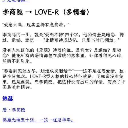
李商隐 → LOVE-R（多情者）
"爱意太满，现实显得有点贫瘠。"
李商隐的一生，就是"爱而不得"四个字。他的诗全是暗恋、错
过、遗憾、追忆——"此情可待成追忆，只是当时已惘然。"
没有人知道他的《无题》诗写给谁。是宫女？是道姑？是初
恋？他把所有的感情都包在朦胧的意象里，让你看得见心碎，
却猜不到对象。
"春蚕到死丝方尽，蜡炬成灰泪始干"——这不是在写爱情，这
是在写执念。LOVE-R型人格的核心特征就是：明知道没有结
果，还是要爱。而李商隐，把这种没有出口的深情，写成了中
国最美的情诗。
锦瑟
唐
·
李商隐
锦瑟无端五十弦，一弦一柱思华年。