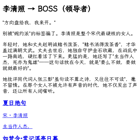
李清照 → BOSS（领导者）
"方向盘给我，我来开。"
别被"婉约派"的标签骗了。李清照是整个宋代最硬核的女人。
年轻时，她和丈夫赵明诚赌书泼茶，"赌书消得泼茶香"，才华
盖过满朝文武。丈夫去世后，她独自守护金石收藏，在战乱中
一路南逃，硬扛着活了下来。更猛的是，她还写了"生当作人
杰，死亦为鬼雄"——这句话放在今天，就是"要么不做，要做
就做最好的"。
她批评同代词人张三影"虽句读不葺之诗，又往往不可读"，毫
不留情。在那个女人不被允许有声音的时代，她不仅发出了声
音，还让所有人闭嘴听。
夏日绝句
宋
·
李清照
生当作人杰，
如梦令·常记溪亭日暮