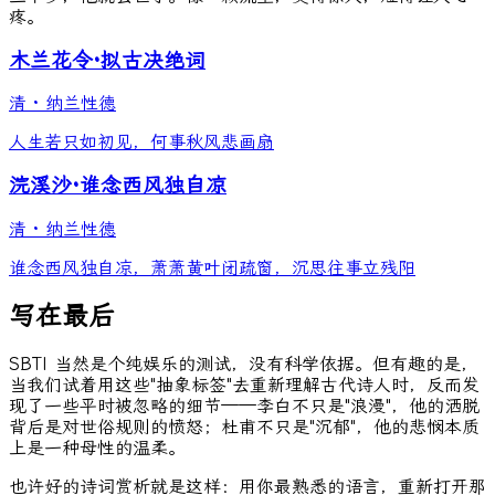
疼。
木兰花令·拟古决绝词
清
·
纳兰性德
人生若只如初见，何事秋风悲画扇
浣溪沙·谁念西风独自凉
清
·
纳兰性德
谁念西风独自凉，萧萧黄叶闭疏窗，沉思往事立残阳
写在最后
SBTI 当然是个纯娱乐的测试，没有科学依据。但有趣的是，
当我们试着用这些"抽象标签"去重新理解古代诗人时，反而发
现了一些平时被忽略的细节——李白不只是"浪漫"，他的洒脱
背后是对世俗规则的愤怒；杜甫不只是"沉郁"，他的悲悯本质
上是一种母性的温柔。
也许好的诗词赏析就是这样：用你最熟悉的语言，重新打开那