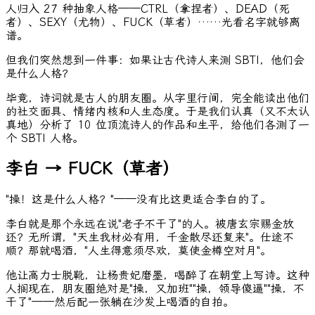
人归入 27 种抽象人格——CTRL（拿捏者）、DEAD（死
者）、SEXY（尤物）、FUCK（草者）……光看名字就够离
谱。
但我们突然想到一件事：如果让古代诗人来测 SBTI，他们会
是什么人格？
毕竟，诗词就是古人的朋友圈。从字里行间，完全能读出他们
的社交面具、情绪内核和人生态度。于是我们认真（又不太认
真地）分析了 10 位顶流诗人的作品和生平，给他们各测了一
个 SBTI 人格。
李白 → FUCK（草者）
"操！这是什么人格？"——没有比这更适合李白的了。
李白就是那个永远在说"老子不干了"的人。被唐玄宗赐金放
还？无所谓，"天生我材必有用，千金散尽还复来"。仕途不
顺？那就喝酒，"人生得意须尽欢，莫使金樽空对月"。
他让高力士脱靴，让杨贵妃磨墨，喝醉了在朝堂上写诗。这种
人搁现在，朋友圈绝对是"操，又加班""操，领导傻逼""操，不
干了"——然后配一张躺在沙发上喝酒的自拍。