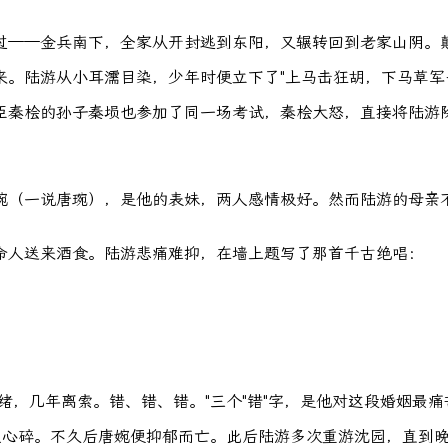
过——金兵南下，全家从开封逃到东阳，又辗转回到老家山阴。
。陆游从小耳濡目染，少年时便立下了"上马击狂胡，下马草军
臣秦桧的孙子秦埙也参加了同一场考试，秦桧大怒，直接将陆游
婉（一说唐琬），是他的表妹，两人感情极好。然而陆游的母亲
命人送来酒食。陆游悲痛难抑，在墙上题写了那首千古绝唱：
绪，几年离索。错、错、错。"三个"错"字，是他对这段婚姻最
令人心碎。不久后唐婉便抑郁而亡。此后陆游多次重游沈园，直到