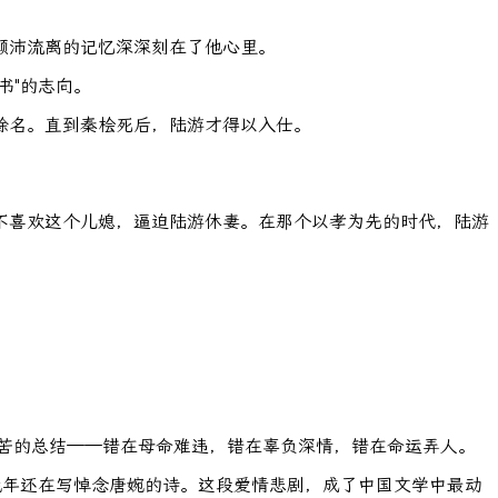
颠沛流离的记忆深深刻在了他心里。
书"的志向。
除名。直到秦桧死后，陆游才得以入仕。
不喜欢这个儿媳，逼迫陆游休妻。在那个以孝为先的时代，陆游
痛苦的总结——错在母命难违，错在辜负深情，错在命运弄人。
晚年还在写悼念唐婉的诗。这段爱情悲剧，成了中国文学中最动