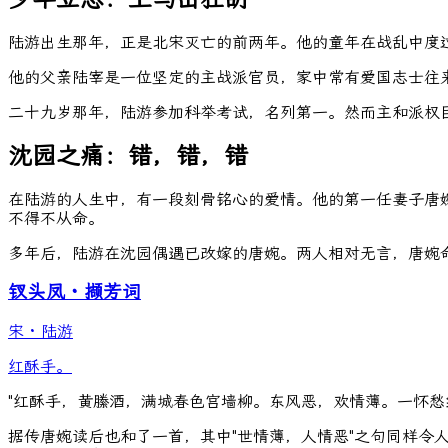
陆游出生那年，正是北宋灭亡的前两年。他的童年在战乱中度
他的父亲陆宰是一位坚定的主战派官员，家中常有爱国志士往来
二十九岁那年，陆游参加科举考试，名列第一。然而主和派权
沈园之痛：错，错，错
在陆游的人生中，有一段刻骨铭心的爱情。他的第一任妻子唐
不得不从命。
多年后，陆游在沈园偶遇已改嫁的唐婉。两人相对无言，唐婉
钗头凤・撷芳词
宋
·
陆游
红酥手。
"红酥手，黄縢酒，满城春色宫墙柳。东风恶，欢情薄。一怀愁
据传唐婉读后也和了一首，其中"世情薄，人情恶"之句同样