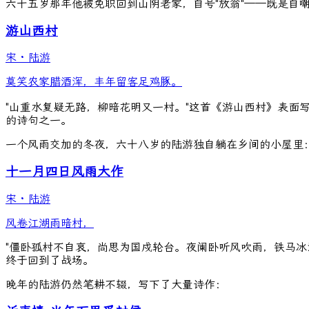
六十五岁那年他被免职回到山阴老家，自号"放翁"——既是自
游山西村
宋
·
陆游
莫笑农家腊酒浑，丰年留客足鸡豚。
"山重水复疑无路，柳暗花明又一村。"这首《游山西村》表面
的诗句之一。
一个风雨交加的冬夜，六十八岁的陆游独自躺在乡间的小屋里
十一月四日风雨大作
宋
·
陆游
风卷江湖雨暗村，
"僵卧孤村不自哀，尚思为国戍轮台。夜阑卧听风吹雨，铁马冰
终于回到了战场。
晚年的陆游仍然笔耕不辍，写下了大量诗作：