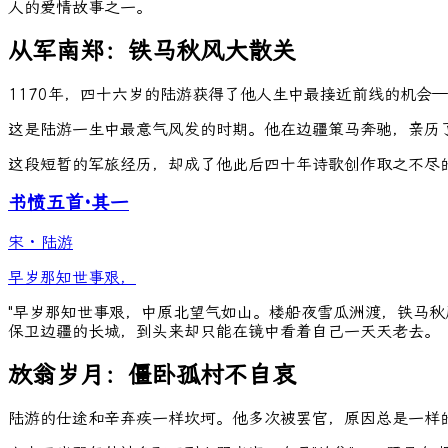
人的爱情故事之一。
从军南郑：铁马秋风大散关
1170年，四十六岁的陆游获得了他人生中最接近前线的机会
这是陆游一生中最意气风发的时期。他在边疆策马奔驰，亲历
这段短暂的军旅经历，却成了他此后四十年诗歌创作取之不尽
书愤五首·其一
宋
·
陆游
早岁那知世事艰，
"早岁那知世事艰，中原北望气如山。楼船夜雪瓜洲渡，铁马秋
保卫边疆的长城，到头来却只能在镜中看着自己一天天老去。
放翁岁月：僵卧孤村不自哀
陆游的仕途和辛弃疾一样坎坷。他多次被罢官，原因总是一样