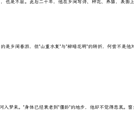
嘲，也是不屈。此后二十年，他在乡间写诗、种花、养猫，表面
写的是乡间春游，但"山重水复"与"柳暗花明"的转折，何尝不是
：
河入梦来。"身体已经衰老到"僵卧"的地步，他却不觉得悲哀。