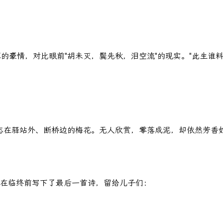
军的豪情，对比眼前"胡未灭，鬓先秋，泪空流"的现实。"此生谁
遗忘在驿站外、断桥边的梅花。无人欣赏，零落成泥，却依然芳
，在临终前写下了最后一首诗，留给儿子们：