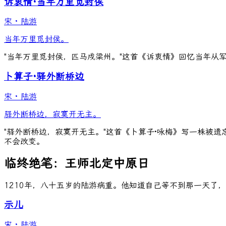
诉衷情·当年万里觅封侯
宋
·
陆游
当年万里觅封侯。
"当年万里觅封侯，匹马戍梁州。"这首《诉衷情》回忆当年从
卜算子·驿外断桥边
宋
·
陆游
驿外断桥边，寂寞开无主。
"驿外断桥边，寂寞开无主。"这首《卜算子·咏梅》写一株被
不会改变。
临终绝笔：王师北定中原日
1210年，八十五岁的陆游病重。他知道自己等不到那一天了
示儿
宋
·
陆游