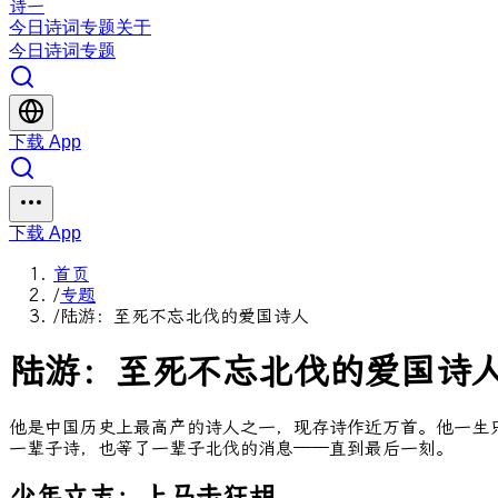
诗一
今日
诗词
专题
关于
今日
诗词
专题
下载 App
下载 App
首页
/
专题
/
陆游：至死不忘北伐的爱国诗人
陆游：至死不忘北伐的爱国诗
他是中国历史上最高产的诗人之一，现存诗作近万首。他一生只
一辈子诗，也等了一辈子北伐的消息——直到最后一刻。
少年立志：上马击狂胡